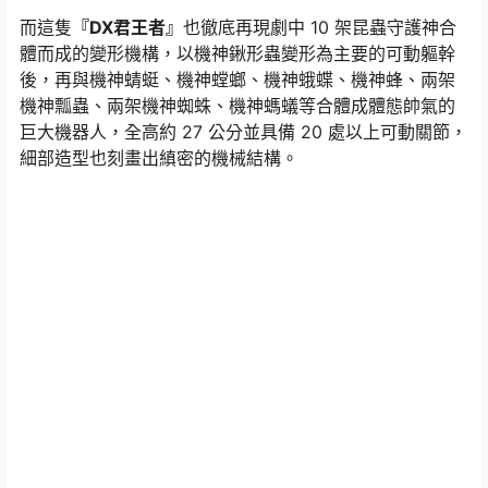
而這隻
『DX君王者』
也徹底再現劇中 10 架昆蟲守護神合
體而成的變形機構，以機神鍬形蟲變形為主要的可動軀幹
後，再與機神蜻蜓、機神螳螂、機神蛾蝶、機神蜂、兩架
機神瓢蟲、兩架機神蜘蛛、機神螞蟻等合體成體態帥氣的
巨大機器人，全高約 27 公分並具備 20 處以上可動關節，
細部造型也刻畫出縝密的機械結構。