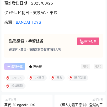
預計發售日期：2023/03/25
(C)テレビ朝日・東映AG・東映
來源：
BANDAI TOYS
點點讚賞，手留餘香
給TA打賞
還沒有人贊賞，快來當第壹個贊賞的人吧！
0
0
海報分享
已收藏
BANDAI
DX玩具
日系
玩具新聞
超級戰隊
玩具新聞
玩具新聞
萬代「Ringcolle! DX
《超人力霸王德卡》 登場的巨