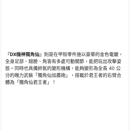
『DX機神獨角仙』
則是在甲殼零件施以豪華的金色電鍍，
全身足部、翅膀、角皆有多處可動關節，能把玩出攻擊姿
態。同時也具備帥氣的變形機構，能夠變形為全長 40 公
分的魄力武裝「獨角仙加農砲」，搭載於君王者的右臂合
體為「獨角仙君王者」！