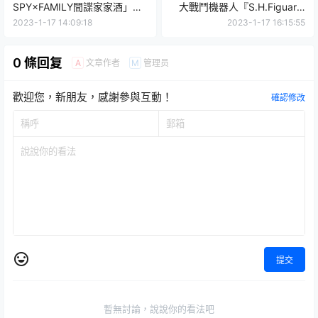
SPY×FAMILY間諜家家酒」戒
大戰鬥機器人『S.H.Figuarts
指轉蛋 求婚場景中的手榴彈插
電腦魔人泰拉費札』預計 06
2023-1-17 14:09:18
2023-1-17 16:15:55
銷戒指！
月發售！
0 條回复
文章作者
管理员
A
M
歡迎您，新朋友，感謝參與互動！
確認修改
提交
暫無討論，說說你的看法吧