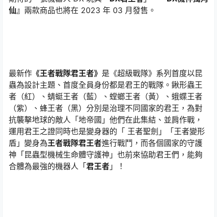
仙』
兩款商品也將在 2023 年 03 月發售。
最新作
《王者戰隊君王者》
是《超級戰隊》系列首度以昆
蟲為設計主題、首度全員身份都是君王的戰隊。鍬形蟲王
者（紅）、蜻蜓王者（藍）、螳螂王者（黃）、蛾蝶王者
（紫）、蜂王者（黑）分別是治理不同國家的君王，為對
抗襲擊地球的敵人「地帝國」他們在此集結、並肩作戰，
運用君王之證同時也是變身器的「 王者聖劍」「王者變形
盾」變身為
王者戰隊君王者
進行戰鬥，而各個國家的守護
神「昆蟲型機械生命體守護神」也前來協助君王們，能夠
合體為最強的機器人「
君王者
」！