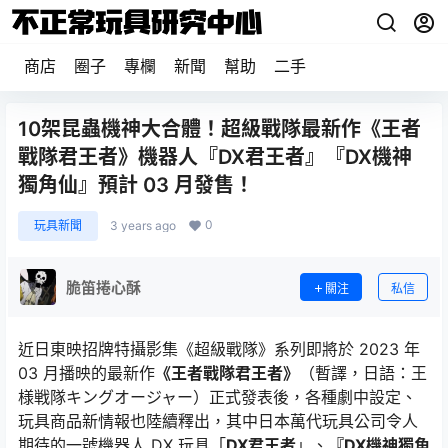
商店
圈子
專欄
新聞
幫助
二手
10架昆蟲機神大合體！超級戰隊最新作《王者
戰隊君王者》機器人『DX君王者』『DX機神
獨角仙』預計 03 月發售！
0
玩具新聞
3 years ago
脆笛捲心酥
關注
私信
近日東映招牌特攝影集《超級戰隊》系列即將於 2023 年
03 月播映的最新作
《王者戰隊君王者》
（暫譯，日語：王
様戦隊キングオージャー）正式發表後，各種劇中設定、
玩具商品新情報也陸續釋出，其中日本萬代玩具公司令人
期待的一號機器人 DX 玩具「
DX君王者
」、
『DX機神獨角