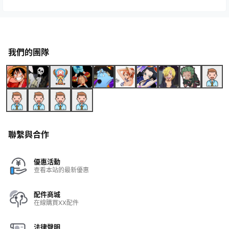
我們的團隊
聯繫與合作
優惠活動
查看本站的最新優惠
配件商城
在線購買XX配件
法律聲明