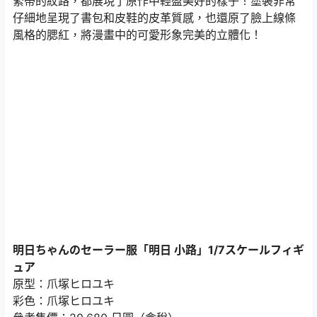
緊帶的紋路，都展現了原作中輕盈美好的樣子！塗裝非常
仔細地呈現了書包和皮鞋的皮革質感，也還原了臉上線條
風格的腮紅，將漫畫中的可愛形象完美的立體化！
明日ちゃんのセーラー服「明日 小路」1/7スケールフィギ
ュア
原型：爪塚ヒロユキ
彩色：爪塚ヒロユキ