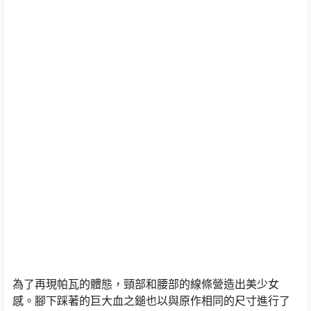
為了再現帕瓦的體態，頸部和腰部的線條營造出美少女
感。腳下踩著的巨大血之鎚也以與原作相同的尺寸進行了