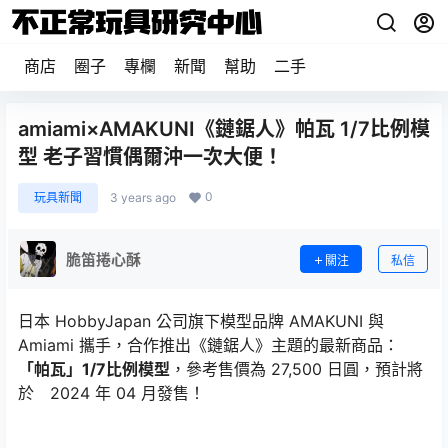
商店
圈子
專欄
新聞
幫助
二手
amiami×AMAKUNI《鏈鋸人》帕瓦 1/7比例模
型 老子習慣偶爾沖一次大便！
0
玩具新聞
3 years ago
脆笛捲心酥
關注
私信
日本 HobbyJapan 公司旗下模型品牌 AMAKUNI 與
Amiami 攜手，合作推出《鏈鋸人》主題的最新商品：
「帕瓦」1/7比例模型
，參考售價為 27,500 日圓，預計將
於 2024 年 04 月發售！