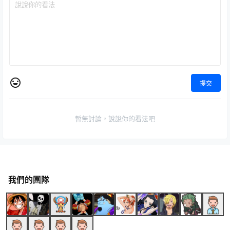
提交
暫無討論，說說你的看法吧
我們的團隊