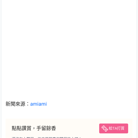
新聞來源：
amiami
點點讚賞，手留餘香
給TA打賞