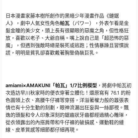
日本漫畫家藤本樹所創作的黑暗少年漫畫作品《鏈鋸
人》，劇中人氣女性角色
帕瓦
（パワー），外表乍看是金
髮金瞳的美少女，頭上長有很顯眼的惡魔之角，但性格狂
放，喜歡以老子、大爺自稱。嘴上說自己是「超恐怖的惡
魔」，但遇到強敵時總是裝死或逃跑；性情暴躁且習慣說
謊，明明是貧乳卻喜歡戴著胸墊偽裝巨乳。
amiami×AMAKUNI「帕瓦」1/7比例模型
，將劇中帕瓦初
次造訪早川秋家時的便衣穿著立體化！還原寫有 76.1 的粉
色圓領上衣、高腰牛仔褲等穿搭，洋溢著權力般的囂張表
情也有十分生動的刻劃，眼神流漏出狂妄與一絲鄙視。飄
逸的頭髮和令人印象深刻的鋸齒狀牙齒都經過精心雕琢，
從衣領露出的內搭肩帶和牛仔褲的破損感、運動鞋的縫
線、皮革質感等細節都仔細再現。