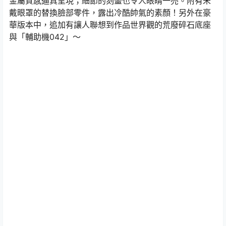
金屬質感逼真呈現；細節的刻畫也令人眼睛一亮。附有未
戴眼罩的替換臉部零件，露出冷酷帥氣的素顏！另外在豪
華版本中，追加有讓人聯想到作品世界觀的荒廢碎石底座
與「輔助機042」～