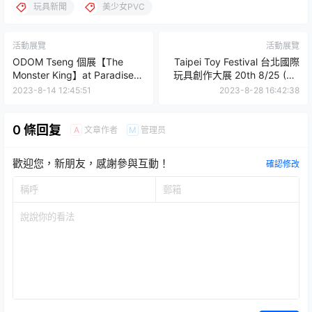
玩具新聞
美少女PVC
活動展覽
活動展覽
ODOM Tseng 個展【The
Taipei Toy Festival 台北國際
Monster King】at Paradise
玩具創作大展 20th 8/25 (五)
現場報導 創作能量滿滿的怪獸
中午12點 限量套票搶先販售！
2023-8-14 12:45:51
2023-8-28 16:42:38
饗宴！
0 條回复
文章作者
管理员
A
M
歡迎您，新朋友，感謝參與互動！
確認修改