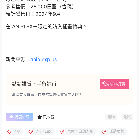
參考售價：26,000日圓（含税）
預計發售日：2024年9月
在 ANIPLEX＋限定的購入插畫特典。
新聞來源：
aniplexplus
點點讚賞，手留餘香
給TA打賞
還沒有人贊賞，快來當第壹個贊賞的人吧！
0
0
海報分享
已收藏
1/7
ANIPLEX
尼爾：自動人形
活動展覽