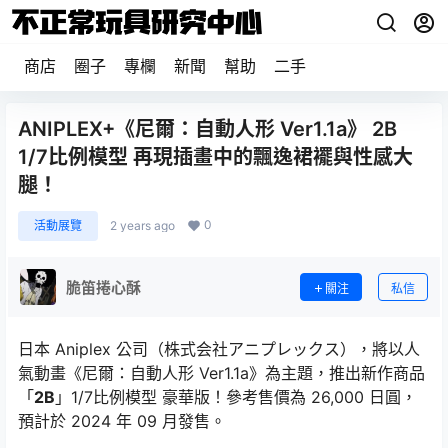
商店
圈子
專欄
新聞
幫助
二手
ANIPLEX+《尼爾：自動人形 Ver1.1a》 2B
1/7比例模型 再現插畫中的飄逸裙襬與性感大
腿！
0
活動展覽
2 years ago
脆笛捲心酥
關注
私信
日本 Aniplex 公司（株式会社アニプレックス），將以人
氣動畫《尼爾：自動人形 Ver1.1a》為主題，推出新作商品
「
2B
」1/7比例模型 豪華版！參考售價為 26,000 日圓，
預計於 2024 年 09 月發售。