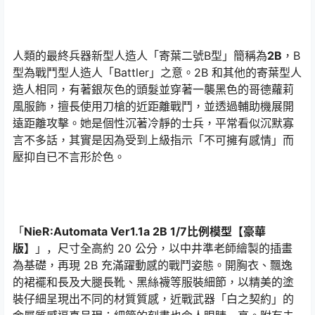
人類的最終兵器新型人造人「寄葉二號B型」簡稱為
2B
，B
型為戰鬥型人造人「Battler」之意。2B 和其他的寄葉型人
造人相同，有著銀灰色的頭髮並穿著一襲黑色的哥德蘿莉
風服飾，擅長使用刀槍的近距離戰鬥，並透過輔助機展開
遠距離攻擊。她是個性沉著冷靜的士兵，平常看似沉默寡
言不多話，其實是因為受到上級指示「不可擁有感情」而
壓抑自已不言形於色。
「
NieR:Automata Ver1.1a 2B 1/7比例模型【豪華
版】
」，尺寸全高約 20 公分，以中井準老師繪製的插畫
為基礎，再現 2B 充滿躍動感的戰鬥姿態。開胸衣、飄逸
的裙襬和長及大腿長靴、黑絲襪等服裝細節，以精美的塗
裝仔細呈現出不同的材質質感，近戰武器「白之契約」的