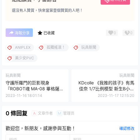
還沒有人贊賞，快來當第壹個贊賞的人吧！
0
0
海報分享
已收藏
ANIPLEX
孤獨搖滾！
玩具新聞
美少女PVC
玩具新聞
玩具新聞
守護所羅門的巨影現身
KDcolle 《我推的孩子》有馬
『ROBOT魂 MA-08 畢格薩姆
佳奈 1/7比例模型 新生B小町
ver. A.N.I.M.E.』試作品公開！
初登舞台造型魅力再現★
2023-11-16 18:01:14
2023-11-17 12:15:20
0 條回复
文章作者
管理员
A
M
歡迎您，新朋友，感謝參與互動！
確認修改