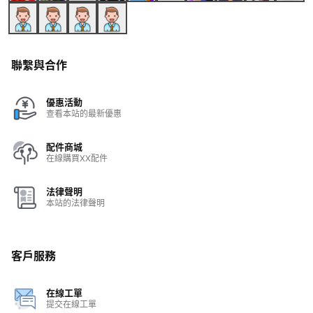
聯繫與合作
優惠活動
查看本站的最新優惠
配件商城
在線購買XX配件
法律聲明
本站的法律聲明
客戶服務
在線工單
提交在線工單