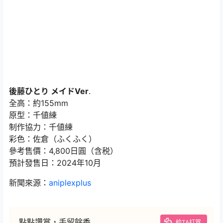
後藤ひとり メイドVer
.
全高：約155mm
原型：千値練
制作協力：千値練
彩色：佐倉（ふくふく）
參考售價：4,800日圓（含税）
預計發售日：2024年10月
新聞來源：
aniplexplus
點點讚賞，手留餘香
給TA打賞