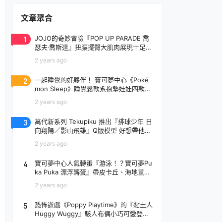
文章聚合
1
JOJO的奇妙冒險『POP UP PARADE 喬
瑟夫‧喬斯達』扭腰擺臀大肌肉展現十足騷
氣！
2 years ago
2
一起睡覺的好夥伴！ 寶可夢中心《Poké
mon Sleep》睡覺鬆軟系抱墊娃娃四款登
場
2 years ago
3
萬代新系列 Tekupiku 推出『排球少年 日
向翔陽／影山飛雄』Q版模型 好想帶他出
去玩～
2 years ago
4
寶可夢中心人氣轉蛋『游泳！？寶可夢Pu
ka Puka 漂浮轉蛋』帶皮卡丘、海地鼠去
玩水啦～
2 years ago
5
恐怖遊戲《Poppy Playtime》的『黏土人
Huggy Wuggy』駭人布偶小巧可愛登