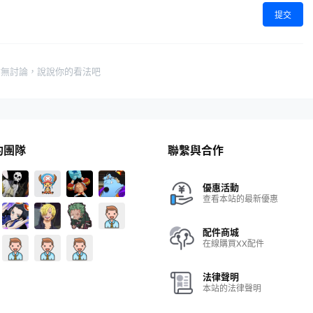
提交
暫無討論，說說你的看法吧
的團隊
聯繫與合作
優惠活動
查看本站的最新優惠
配件商城
在線購買XX配件
法律聲明
本站的法律聲明