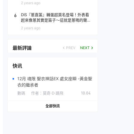
場！
2 years ago
6
DIS『蔥直笛』轉蛋超莫名登場！外表看
起來像蔥其實是笛子～這就是蔥鳴的聲音
♪
2 years ago
最新評論
PREV
NEXT
快讯
12月 魂限 聖衣神話EX 處女座瞬 -黃金聖
衣的繼承者
數碼
作者：
莫奇·D·路飛
10:04
全部快訊