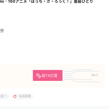
No．160アニメ「ぼっち・ざ・ろっく！」後藤ひとり
公分
給TA打賞
共0人
搖滾！
玩具新聞