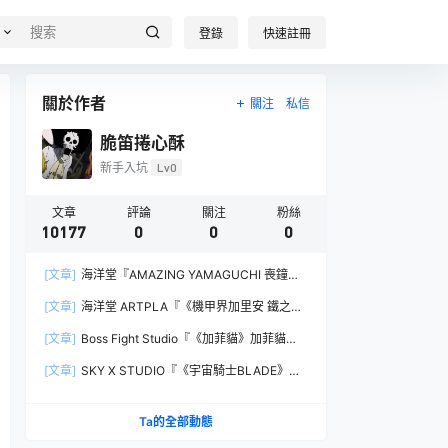
登錄
快速註冊
關於作者
關注
私信
脆笛捲心酥
新手入坑
Lv0
文章
評論
關注
粉絲
10177
0
0
0
[文章]
海洋堂『AMAZING YAMAGUCHI 喪鐘
（Deathstroke）Ver.1.5 』可動人偶，新增弒神者
[文章]
海洋堂 ARTPLA『《機甲界加里安 鐵之紋
之刃與大魄力火焰特效！
章》邪神兵』組裝模型，公司草創期的傳奇作品新
[文章]
Boss Fight Studio『《加菲貓》加菲貓
規再現！
（Garfield）』1:1 比例角色模型，從圖片就能感
[文章]
SKY X STUDIO『《宇宙騎士BLADE》
受到的龐大份量！
Tekkaman Evil』合金可動模型，戰損盔甲配件再
現與 Blade 戰鬥的場面！
Ta的全部動態