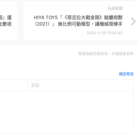
玩具新聞
組』運
HIYA TOYS『《哥吉拉大戰金剛》骷髏爬獸
全數收
（2021）』 無比例可動模型，讓機械哥練手
的 10 號巨獸登場！
2024-5-20 15:40:42
黑夜無論怎樣悠長，白晝總會到來
確認修改