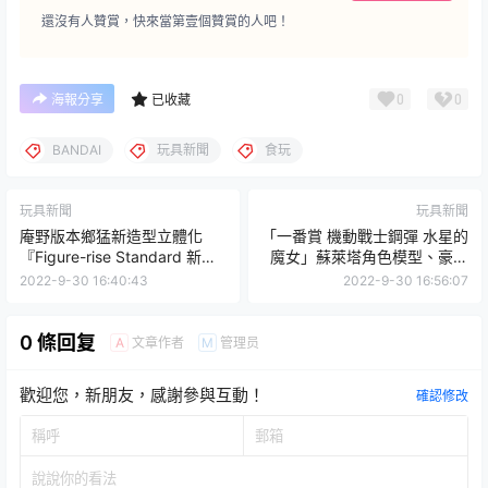
還沒有人贊賞，快來當第壹個贊賞的人吧！
0
0
海報分享
已收藏
BANDAI
玩具新聞
食玩
玩具新聞
玩具新聞
庵野版本鄉猛新造型立體化
「一番賞 機動戰士鋼彈 水星的
『Figure-rise Standard 新・
魔女」蘇萊塔角色模型、豪華
假面騎士』預計 2023 年 03
壓克力展示架11月開抽！
2022-9-30 16:40:43
2022-9-30 16:56:07
月發售！
0 條回复
文章作者
管理员
A
M
歡迎您，新朋友，感謝參與互動！
確認修改