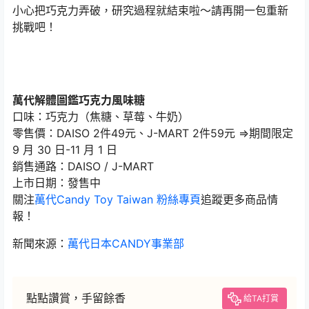
小心把巧克力弄破，研究過程就結束啦～請再開一包重新
挑戰吧！
萬代解體圖鑑巧克力風味糖
口味：巧克力（焦糖、草莓、牛奶）
零售價：DAISO 2件49元、J-MART 2件59元 ⇒期間限定
9 月 30 日-11 月 1 日
銷售通路：DAISO / J-MART
上市日期：發售中
關注
萬代Candy Toy Taiwan 粉絲專頁
追蹤更多商品情
報！
新聞來源：
萬代日本CANDY事業部
點點讚賞，手留餘香
給TA打賞