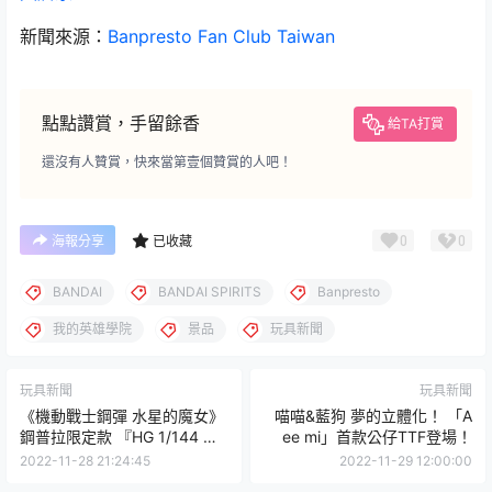
新聞來源：
Banpresto Fan Club Taiwan
點點讚賞，手留餘香
給TA打賞
還沒有人贊賞，快來當第壹個贊賞的人吧！
0
0
海報分享
已收藏
BANDAI
BANDAI SPIRITS
Banpresto
我的英雄學院
景品
玩具新聞
玩具新聞
玩具新聞
《機動戰士鋼彈 水星的魔女》
喵喵&藍狗 夢的立體化！ 「A
鋼普拉限定款 『HG 1/144 異
ee mi」首款公仔TTF登場！
端審判者 [透明配色]』預計 12
2022-11-28 21:24:45
2022-11-29 12:00:00
月發售！