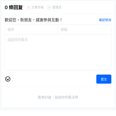
0 條回复
文章作者
管理员
A
M
歡迎您，新朋友，感謝參與互動！
確認修改
提交
暫無討論，說說你的看法吧