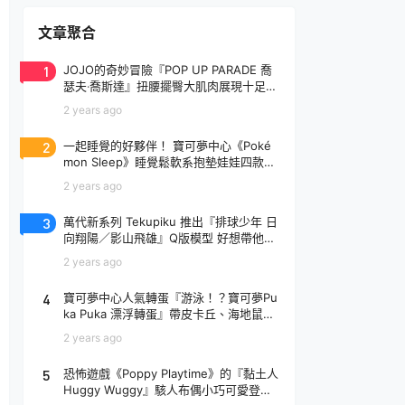
文章聚合
1
JOJO的奇妙冒險『POP UP PARADE 喬
瑟夫‧喬斯達』扭腰擺臀大肌肉展現十足騷
氣！
2 years ago
2
一起睡覺的好夥伴！ 寶可夢中心《Poké
mon Sleep》睡覺鬆軟系抱墊娃娃四款登
場
2 years ago
3
萬代新系列 Tekupiku 推出『排球少年 日
向翔陽／影山飛雄』Q版模型 好想帶他出
去玩～
2 years ago
4
寶可夢中心人氣轉蛋『游泳！？寶可夢Pu
ka Puka 漂浮轉蛋』帶皮卡丘、海地鼠去
玩水啦～
2 years ago
5
恐怖遊戲《Poppy Playtime》的『黏土人
Huggy Wuggy』駭人布偶小巧可愛登