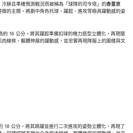
、冷靜且準確預測戰況而被稱為「球隊的司令塔」的
赤葦京
特徵的主題，將劇中角色托球、躍起、進攻等極具躍動感的姿
高約 16 公分，將其躍起準備扣球的魄力造型立體化，再現隨
肌肉線條、軀體伸展的躍動感，並忠實再現隊服上的圖樣與文
。
約 18 公分，將其跳躍並進行二次進攻的姿勢立體化，再現了