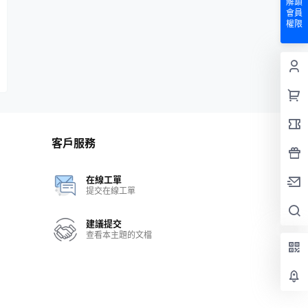
解鎖
會員
權限
客戶服務
在線工單
提交在線工單
建議提交
查看本主題的文檔