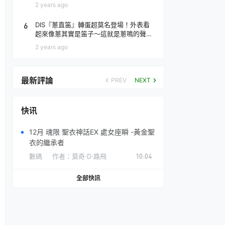
場！
2 years ago
6
DIS『蔥直笛』轉蛋超莫名登場！外表看
起來像蔥其實是笛子～這就是蔥鳴的聲音
♪
2 years ago
最新評論
PREV
NEXT
快讯
12月 魂限 聖衣神話EX 處女座瞬 -黃金聖
衣的繼承者
數碼
作者：
莫奇·D·路飛
10:04
全部快訊