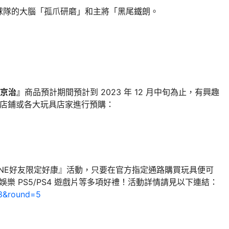
中排球隊的大腦「孤爪研磨」和主將「黑尾鐵朗。
葦京治』
商品預計期間預計到 2023 年 12 月中旬為止，有興趣
合作店鋪或各大玩具店家進行預購：
『LINE好友限定好康』活動，只要在官方指定通路購買玩具便可
娛樂 PS5/PS4 遊戲片等多項好禮！活動詳情請見以下連結：
48&round=5