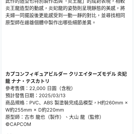
此作的造型也特別製作出與「炎王龍」的成對表現，相較
炎王龍造型的動感，炎妃龍的姿勢則呈現靜態的美感，將
夫婦一同擺設後更能感受到一動一靜的對比，並尋找相同
原型師在雌雄個體中製作出哪些細節差異。
カプコンフィギュアビルダー クリエイターズモデル 炎妃
龍 ナナ・テスカトリ
參考售價：22,000 日圓（含稅）
預計發售日期：2025/03/13
商品規格：PVC、ABS 製塗裝完成品模型，H約260mm ×
W約255mm × D約220mm
原型師：古市 龍也（製作）、大山 龍（監修）
©CAPCOM