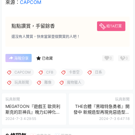
來源：
CAPCOM
點點讚賞，手留餘香
給TA打賞
還沒有人贊賞，快來當第壹個贊賞的人吧！
0
0
海報分享
已收藏
CAPCOM
CFB
卡普空
日系
玩具新聞
雕像
魔物獵人
玩具新聞
玩具新聞
MEGATOON『遊戲王 歐貝利
THE合體『黑暗特急勇者』開
斯克的巨神兵』魄力幻神化為
發中 新規造型再現兇惡造型、
嬌小可愛卡通風格！
四機合體機構！
2024-7-3 4:29:55
2024-7-3 6:47:18