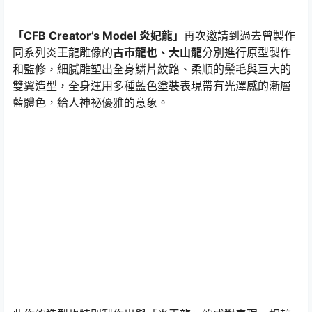
「CFB Creator’s Model 炎妃龍」
再次邀請到過去曾製作
同系列炎王龍雕像的
古市龍也、大山龍
分別進行原型製作
和監修，細膩雕塑出全身鱗片紋路、柔順的鬃毛與巨大的
雙翼造型，全身運用多種藍色塗裝表現帶有光澤感的漸層
藍體色，給人神祕優雅的意象。