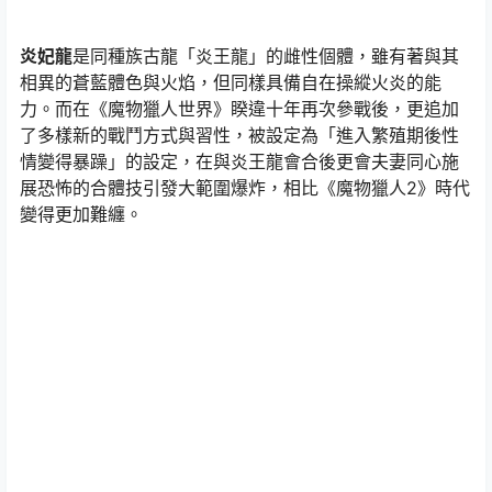
炎妃龍
是同種族古龍「炎王龍」的雌性個體，雖有著與其
相異的蒼藍體色與火焰，但同樣具備自在操縱火炎的能
力。而在《魔物獵人世界》睽違十年再次參戰後，更追加
了多樣新的戰鬥方式與習性，被設定為「進入繁殖期後性
情變得暴躁」的設定，在與炎王龍會合後更會夫妻同心施
展恐怖的合體技引發大範圍爆炸，相比《魔物獵人2》時代
變得更加難纏。