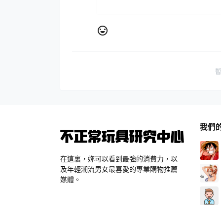
我們
在這裏，妳可以看到最強的消費力，以
及年輕潮流男女最喜愛的專業購物推薦
媒體。