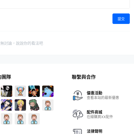
提交
暫無討論，說說你的看法吧
的團隊
聯繫與合作
優惠活動
查看本站的最新優惠
配件商城
在線購買XX配件
法律聲明