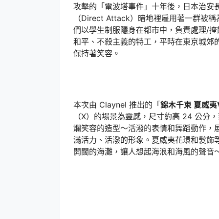
攻擊的「電波塔事件」十年後，日本治安
（Direct Attack）暗地裡雇用著一
們以學生制服隱身在都市中，負責處理/掩飾
和平、不殺主義的特工，平時在東京城郊的和
保持著笑容。
本次由 Claynel 推出的「
錦木千束 夏威夷V
（X）的場景為靈感，尺寸約高 24 公
爛笑容的造型～活潑的表情和舞蹈動作，
滿活力、活潑的形象。夏威夷花環和髮飾
開闊的海灘，讓人想起海浪和海風的聲音