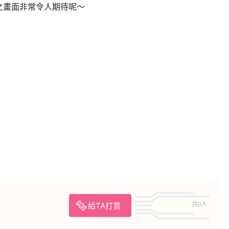
之畫面非常令人期待呢～
給TA打賞
共0人