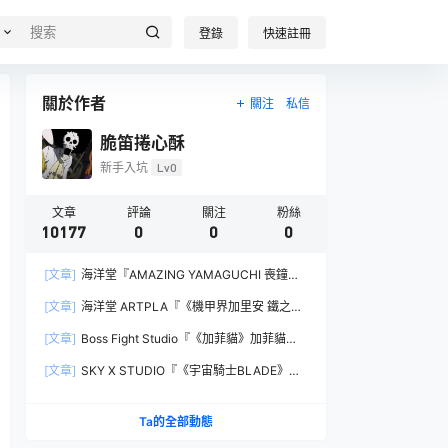
登錄
快速註冊
關於作者
關注
私信
脆笛捲心酥
新手入坑
Lv0
文章
評論
關注
粉絲
10177
0
0
0
[文章]
海洋堂『AMAZING YAMAGUCHI 喪鐘
（Deathstroke）Ver.1.5 』可動人偶，新增弒神者
[文章]
海洋堂 ARTPLA『《機甲界加里安 鐵之紋
之刃與大魄力火焰特效！
章》邪神兵』組裝模型，公司草創期的傳奇作品新
[文章]
Boss Fight Studio『《加菲貓》加菲貓
規再現！
（Garfield）』1:1 比例角色模型，從圖片就能感
[文章]
SKY X STUDIO『《宇宙騎士BLADE》
受到的龐大份量！
Tekkaman Evil』合金可動模型，戰損盔甲配件再
現與 Blade 戰鬥的場面！
Ta的全部動態