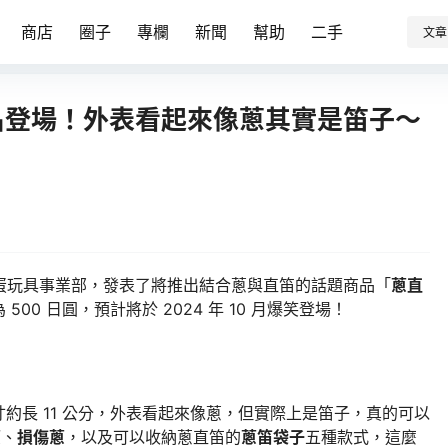
商店
圈子
專欄
新聞
幫助
二手
文章
名登場！外表看起來像蔥其實是笛子～
）扭蛋玩具事業部，發表了將推出結合蔥與直笛的話題商品「
蔥直
00 日圓，預計將於 2024 年 10 月爆笑登場！
約長 11 公分，外表看起來像蔥，但實際上是笛子，真的可以
蔥
、
損傷蔥
，以及可以收納蔥直笛的
蔥笛袋子
五種款式，這麼