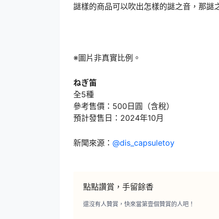
謎樣的商品可以吹出怎樣的謎之音，那謎
※圖片非真實比例。
ねぎ笛
全5種
參考售價：500日圓（含稅）
預計發售日：2024年10月
新聞來源：
@dis_capsuletoy
點點讚賞，手留餘香
還沒有人贊賞，快來當第壹個贊賞的人吧！