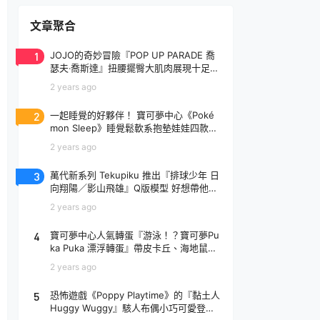
文章聚合
1
JOJO的奇妙冒險『POP UP PARADE 喬
瑟夫‧喬斯達』扭腰擺臀大肌肉展現十足騷
氣！
2 years ago
2
一起睡覺的好夥伴！ 寶可夢中心《Poké
mon Sleep》睡覺鬆軟系抱墊娃娃四款登
場
2 years ago
3
萬代新系列 Tekupiku 推出『排球少年 日
向翔陽／影山飛雄』Q版模型 好想帶他出
去玩～
2 years ago
4
寶可夢中心人氣轉蛋『游泳！？寶可夢Pu
ka Puka 漂浮轉蛋』帶皮卡丘、海地鼠去
玩水啦～
2 years ago
5
恐怖遊戲《Poppy Playtime》的『黏土人
Huggy Wuggy』駭人布偶小巧可愛登