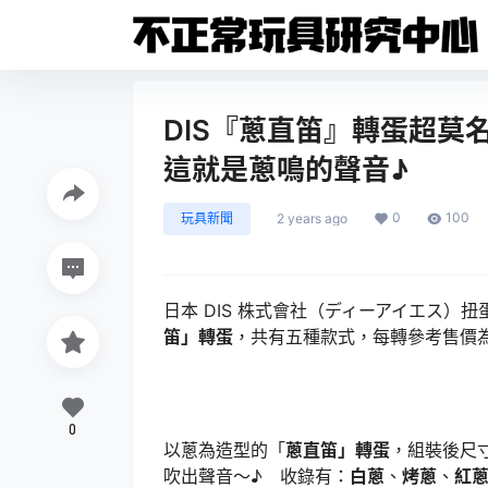
DIS『蔥直笛』轉蛋超莫
這就是蔥鳴的聲音♪
0
100
玩具新聞
2 years ago
日本 DIS 株式會社（ディーアイエス
笛」轉蛋
，共有五種款式，每轉參考售價為 5
0
以蔥為造型的「
蔥直笛」轉蛋
，組裝後尺寸
吹出聲音～♪ 收錄有：
白蔥
、
烤蔥
、
紅