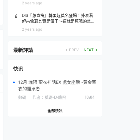
場！
2 years ago
6
DIS『蔥直笛』轉蛋超莫名登場！外表看
起來像蔥其實是笛子～這就是蔥鳴的聲音
♪
2 years ago
最新評論
PREV
NEXT
快讯
12月 魂限 聖衣神話EX 處女座瞬 -黃金聖
衣的繼承者
數碼
作者：
莫奇·D·路飛
10:04
全部快訊