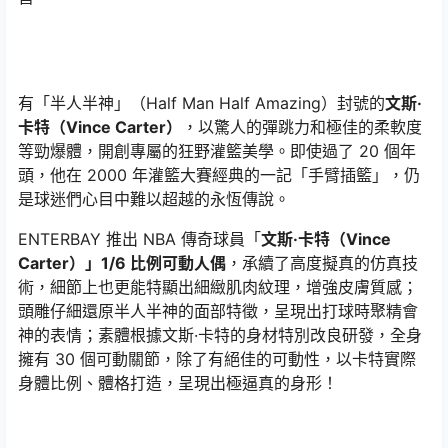
有「半人半神」（Half Man Half Amazing）封號的
文斯·
卡特（Vince Carter）
，以驚人的彈跳力和極佳的柔軟度
等勁爆體，開創專屬的狂野灌籃美學。即使過了 20 個年
頭，他在 2000 年灌籃大賽經典的一記「手臂插籃」，仍
是球迷們心目中難以超越的永恆傳說。
ENTERBAY 推出 NBA 傳奇球員「
文斯·卡特（Vince
Carter）」1/6 比例可動人偶
，承續了高度擬真的仿真技
術，細節上也更能特顯出細緻肌肉紋理，增強皮膚質感；
頭雕仔細還原半人半神的面部特徵，呈現出打球時聚精會
神的表情；素體根據文斯·卡特的身材特別改良研發，全身
擁有 30 個可動關節，除了有絕佳的可動性，以卡特實際
身體比例、體格打造，呈現出極逼真的身形！