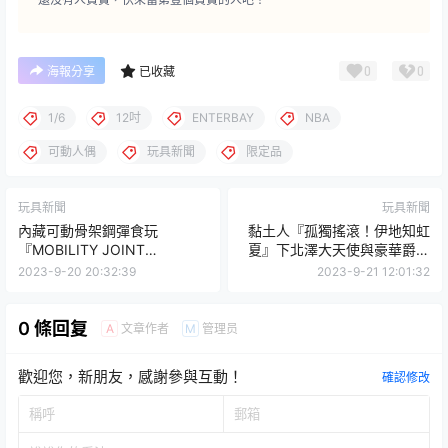
0
0
海報分享
已收藏
1/6
12吋
ENTERBAY
NBA
可動人偶
玩具新聞
限定品
玩具新聞
玩具新聞
內藏可動骨架鋼彈食玩
黏土人『孤獨搖滾！伊地知虹
『MOBILITY JOINT
夏』下北澤大天使與豪華爵士
GUNDAM 黑色三連星 高機動
鼓組可愛現身♫
2023-9-20 20:32:39
2023-9-21 12:01:32
型薩克II』SD 比例再現 THE
ORIGIN 登場名機！
0 條回复
文章作者
管理员
A
M
歡迎您，新朋友，感謝參與互動！
確認修改