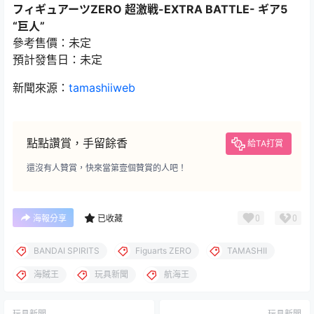
フィギュアーツZERO 超激戦-EXTRA BATTLE- ギア5
“巨人”
參考售價：未定
預計發售日：未定
新聞來源：
tamashiiweb
點點讚賞，手留餘香
給TA打賞
還沒有人贊賞，快來當第壹個贊賞的人吧！
0
0
海報分享
已收藏
BANDAI SPIRITS
Figuarts ZERO
TAMASHII
海賊王
玩具新聞
航海王
玩具新聞
玩具新聞