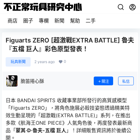
商店
圈子
專欄
新聞
幫助
二手
Figuarts ZERO [超激戰EXTRA BATTLE] 魯夫
『五檔 巨人』彩色原型發表！
0
玩具新聞
2 years ago
脆笛捲心酥
關注
私信
日本 BANDAI SPIRITS 收藏事業部所發行的高質感模型
「Figuarts ZERO」，將角色施展必殺技姿態透過精美特
效生動呈現的「超激戰(EXTRA BATTLE)」系列，在推出
多款《航海王ONE PIECE》人氣角色後，再度發表最新商
品「
蒙其·D·魯夫-五檔 巨人
」！詳細販售資訊將於後續公
開。