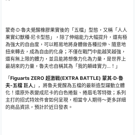
蒙奇·D·魯夫覺醒橡膠果實後的「五檔」型態，又稱「人人
果實幻獸種·尼卡型態」，除了伸縮能力大幅提升，還有極
為強大的自由度，可以輕易地將身體做各種拉伸、隨意地
扭來轉去，成為自由的化身；不僅在戰鬥中能越笑越強，
還有無上限的體力，並且能將想像力化為力量，是世界上
最胡來的力量，魯夫也自稱其為「我的顛峰實力…！」
「
Figuarts ZERO 超激戰(EXTRA BATTLE) 蒙其·D·魯
夫-五檔 巨人
」，將魯夫覺醒為五檔的最新造型躍動立體
化！還原外表變成尼卡的白色捲髮、捲眉毛等特徵；系列
主打的招式特效件會如何呈現，相當令人期待～更多詳細
的商品資訊，預計於近日發表。