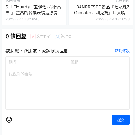
S.H.Figuarts『五條悟-咒術高
BANPRESTO景品『七龍珠Z
專-』豐富的替換表情還原青澀
G×materia 利克姆』巨大嘴砲
可愛的五條！
衝擊波和撩人股溝！
2023-8-11 18:46:45
2023-8-14 18:16:38
0 條回复
文章作者
管理员
A
M
歡迎您，新朋友，感謝參與互動！
確認修改
提交