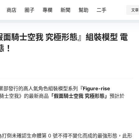
商店
圈子
專欄
新聞
幫助
二手
文章
dard『假面騎士空我 究極形態』組裝模型 電
態！
BBY 事業部發行的高人氣角色組裝模型系列
『Figure-rise
騎士空我》的最新商品
「假面騎士空我 究極形態」
預計於
為打倒未確認生命體第 0 號不得不變化而成的最強形態，此形