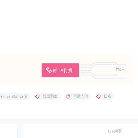
給TA打賞
共0人
re-rise Standard
假面騎士
可動人偶
日系
玩具新聞