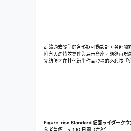
延續過去發售的各形態可動設計，各部關
附有火焰特效零件與展示台座，能夠再現
完結後才在其他衍生作品登場的必殺技「
Figure-rise Standard 仮面ライ
參考售價：5,390 日圓（含稅）