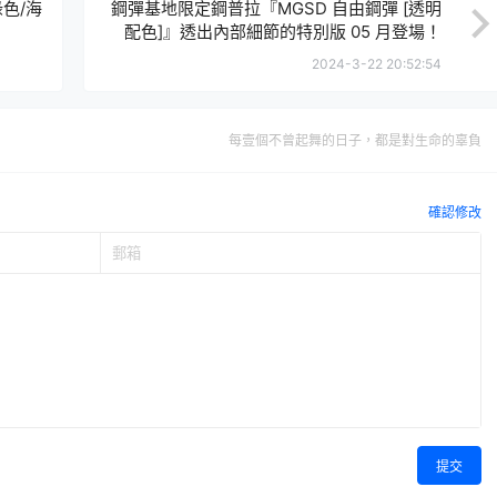
綠色/海
鋼彈基地限定鋼普拉『MGSD 自由鋼彈 [透明
配色]』透出內部細節的特別版 05 月登場！
2024-3-22 20:52:54
每壹個不曾起舞的日子，都是對生命的辜負
確認修改
提交