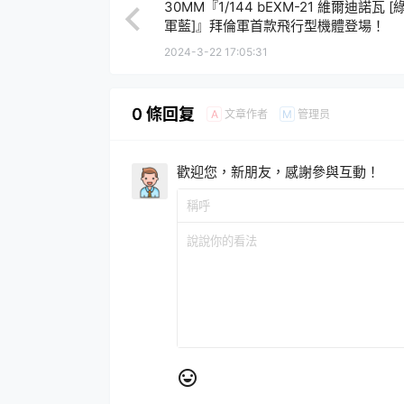
30MM『1/144 bEXM-21 維爾迪諾瓦 [
軍藍]』拜倫軍首款飛行型機體登場！
2024-3-22 17:05:31
0 條回复
文章作者
管理员
A
M
歡迎您，新朋友，感謝參與互動！