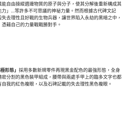
還能自由操縱週邊物質的原子與分子，使其分解後重新構成其
能力」…等許多不可思議的神祕力量。然而根據古代碑文記
般失去理性且好戰的生物兵器，讓世界陷入永劫的黑暗之中，
，憑藉自己的力量戰戰勝對手。
我 究極形態」
採用多數新規零件再現黑金配色的最強形態，全身
精密分割的黑色裝甲組成，腰帶與兩處手甲上的臨多文字也都
有自我的紅色複眼，以及石碑記載的失去理性黑色複眼。