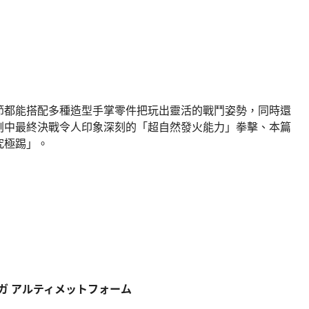
節都能搭配多種造型手掌零件把玩出靈活的戰鬥姿勢，同時還
劇中最終決戰令人印象深刻的「超自然發火能力」拳擊、本篇
究極踢」。
ダークウガ アルティメットフォーム