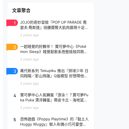
文章聚合
1
JOJO的奇妙冒險『POP UP PARADE 喬
瑟夫‧喬斯達』扭腰擺臀大肌肉展現十足騷
氣！
2 years ago
2
一起睡覺的好夥伴！ 寶可夢中心《Poké
mon Sleep》睡覺鬆軟系抱墊娃娃四款登
場
2 years ago
3
萬代新系列 Tekupiku 推出『排球少年 日
向翔陽／影山飛雄』Q版模型 好想帶他出
去玩～
2 years ago
4
寶可夢中心人氣轉蛋『游泳！？寶可夢Pu
ka Puka 漂浮轉蛋』帶皮卡丘、海地鼠去
玩水啦～
2 years ago
5
恐怖遊戲《Poppy Playtime》的『黏土人
Huggy Wuggy』駭人布偶小巧可愛登