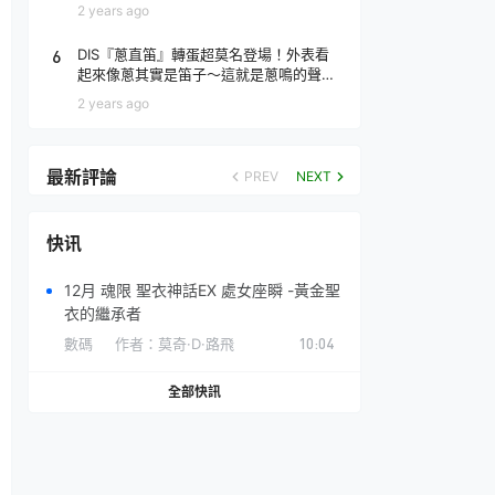
場！
2 years ago
6
DIS『蔥直笛』轉蛋超莫名登場！外表看
起來像蔥其實是笛子～這就是蔥鳴的聲音
♪
2 years ago
最新評論
PREV
NEXT
快讯
12月 魂限 聖衣神話EX 處女座瞬 -黃金聖
衣的繼承者
數碼
作者：
莫奇·D·路飛
10:04
全部快訊