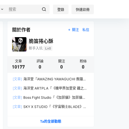
登錄
快速註冊
關於作者
關注
私信
脆笛捲心酥
新手入坑
Lv0
文章
評論
關注
粉絲
10177
0
0
0
[文章]
海洋堂『AMAZING YAMAGUCHI 喪鐘
（Deathstroke）Ver.1.5 』可動人偶，新增弒神者
[文章]
海洋堂 ARTPLA『《機甲界加里安 鐵之紋
之刃與大魄力火焰特效！
章》邪神兵』組裝模型，公司草創期的傳奇作品新
[文章]
Boss Fight Studio『《加菲貓》加菲貓
規再現！
（Garfield）』1:1 比例角色模型，從圖片就能感
[文章]
SKY X STUDIO『《宇宙騎士BLADE》
受到的龐大份量！
Tekkaman Evil』合金可動模型，戰損盔甲配件再
現與 Blade 戰鬥的場面！
Ta的全部動態