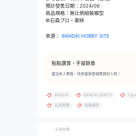
預計發售日期：2024/09
商品規格：無比例組裝模型
©石森プロ・東映
來源：
BANDAI HOBBY SITE
點點讚賞，手留餘香
還沒有人贊賞，快來當第壹個贊賞的人吧！
BANDAI
BANDAI SPIRITS
Figu
玩具新聞
組裝模型
玩具新聞