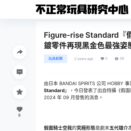
Figure-rise Stan
鍍零件再現黑金色最強姿
0
39
玩具新聞
2 years ago
由日本 BANDAI SPIRITS 公司 HO
Standard』
，今日發表了出自特攝《假面
2024 年 09 月發售的消息。
0
假面騎士空我
的
究極形態
是劇末
五代雄介