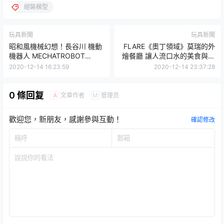
組裝模型
玩具新聞
玩具新聞
昭和風機械幻想！長谷川 機動
FLARE《奧丁領域》莫瑞的外
機器人 MECHATROBOT
燴餐廳 讓人流口水的美食與廚
CHUBU 01
具立體化！
2020-12-14 16:23:59
2020-12-14 23:37:28
0 條回复
文章作者
管理员
A
M
歡迎您，新朋友，感謝參與互動！
確認修改