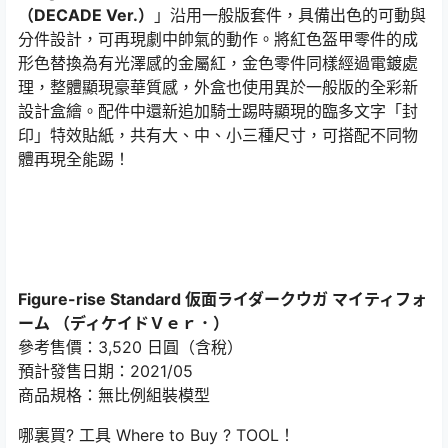
（DECADE Ver.）
」沿用一般版套件，具備出色的可動與
分件設計，可再現劇中帥氣的動作。將紅色盔甲零件的成
形色替換為有光澤感的金屬紅，金色零件同樣經過電鍍處
理，整體顯現豪華質感，外盒也使用異於一般版的全彩新
設計盒繪。配件中還新追加騎士踢時顯現的臨多文字「封
印」特效貼紙，共有大、中、小三種尺寸，可搭配不同物
體再現全能踢！
Figure-rise Standard 仮面ライダークウガ マイティフォ
ーム （ディケイドＶｅｒ．）
參考售價：3,520 日圓（含稅）
預計發售日期：2021/05
商品規格：無比例組裝模型
哪裏買? 工具
Where to Buy ? TOOL！