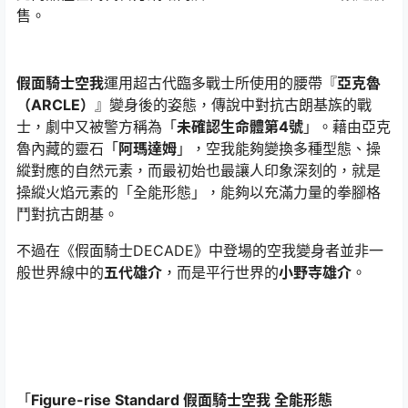
售。
假面騎士空我
運用超古代臨多戰士所使用的腰帶『
亞克魯
（ARCLE）
』變身後的姿態，傳說中對抗古朗基族的戰
士，劇中又被警方稱為「
未確認生命體第4號
」。藉由亞克
魯內藏的靈石「
阿瑪達姆
」，空我能夠變換多種型態、操
縱對應的自然元素，而最初始也最讓人印象深刻的，就是
操縱火焰元素的「全能形態」，能夠以充滿力量的拳腳格
鬥對抗古朗基。
不過在《假面騎士DECADE》中登場的空我變身者並非一
般世界線中的
五代雄介
，而是平行世界的
小野寺雄介
。
「
Figure-rise Standard 假面騎士空我 全能形態