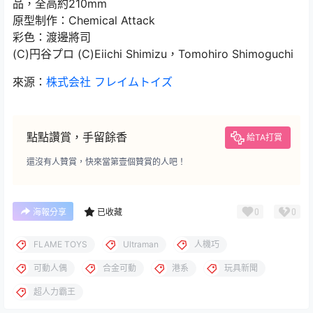
品，全高約210mm
原型制作：Chemical Attack
彩色：渡邊將司
(C)円谷プロ (C)Eiichi Shimizu，Tomohiro Shimoguchi
來源：
株式会社 フレイムトイズ
點點讚賞，手留餘香
給TA打賞
還沒有人贊賞，快來當第壹個贊賞的人吧！
0
0
海報分享
已收藏
FLAME TOYS
Ultraman
人機巧
可動人偶
合金可動
港系
玩具新聞
超人力霸王