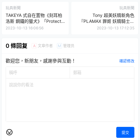
玩具新聞
玩具新聞
TAKEYA 式自在置物《刻耳柏
Tony 超美妖精新角色
洛斯 鋼鐵的獵犬》「Protect
『PLAMAX 罪姬 妖精騎士公
Gear 34年式特殊增加裝甲」
主 Elfina』可再現弓箭、槍
2023-10-13 16:06:56
2023-10-13 17:12:35
可動人偶 黑/紅/銀 三色同步登
盾、魔法等多種戰鬥模式！
場！
0 條回复
文章作者
管理员
A
M
歡迎您，新朋友，感謝參與互動！
確認修改
提交