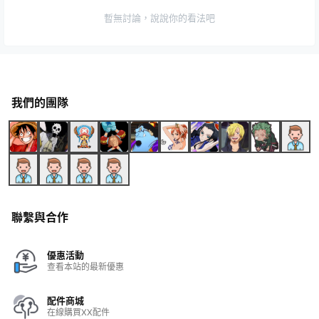
暫無討論，說說你的看法吧
我們的團隊
聯繫與合作
優惠活動
查看本站的最新優惠
配件商城
在線購買XX配件