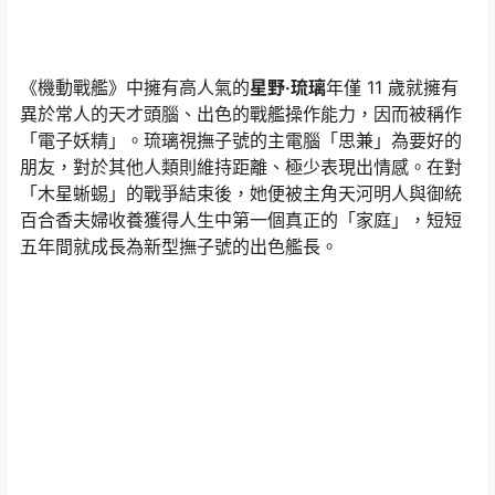
《機動戰艦》中擁有高人氣的
星野‧琉璃
年僅 11 歲就擁有
異於常人的天才頭腦、出色的戰艦操作能力，因而被稱作
「電子妖精」。琉璃視撫子號的主電腦「思兼」為要好的
朋友，對於其他人類則維持距離、極少表現出情感。在對
「木星蜥蜴」的戰爭結束後，她便被主角天河明人與御統
百合香夫婦收養獲得人生中第一個真正的「家庭」，短短
五年間就成長為新型撫子號的出色艦長。