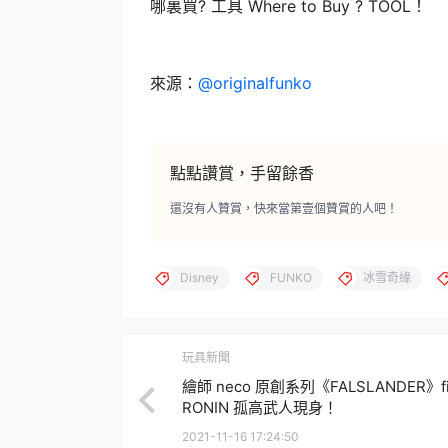
哪裏買? 工具
Where to Buy ? TOOL！
來源：
@originalfunko
點點讚賞，手留餘香
還沒有人贊賞，快來當第壹個贊賞的人吧！
Disney
FUNKO
冰雪奇緣
玩具新聞
繪師 neco 原創系列《FALSLANDER》f
RONIN 孤高武人現身！
2021-11-16 17:24:50