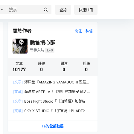
登錄
快速註冊
關於作者
關注
私信
脆笛捲心酥
新手入坑
Lv0
文章
評論
關注
粉絲
10177
0
0
0
[文章]
海洋堂『AMAZING YAMAGUCHI 喪鐘
（Deathstroke）Ver.1.5 』可動人偶，新增弒神者
[文章]
海洋堂 ARTPLA『《機甲界加里安 鐵之紋
之刃與大魄力火焰特效！
章》邪神兵』組裝模型，公司草創期的傳奇作品新
[文章]
Boss Fight Studio『《加菲貓》加菲貓
規再現！
（Garfield）』1:1 比例角色模型，從圖片就能感
[文章]
SKY X STUDIO『《宇宙騎士BLADE》
受到的龐大份量！
Tekkaman Evil』合金可動模型，戰損盔甲配件再
現與 Blade 戰鬥的場面！
Ta的全部動態