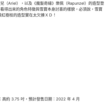
（Ariel），以及《魔髮奇緣》樂佩（Rapunzel）的造型登
眼就看得出來的角色特徵與雪寶本身討喜的樣貌，必須說，雪寶
根紅樹枝的造型實在太欠揍ＸＤ！
：高約 3.75 吋，預計發售日期：2022 年 4 月