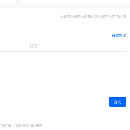
旁觀者眼裏的悲劇未必是受難者心中的悲劇
確認修改
提交
暫無討論，說說你的看法吧