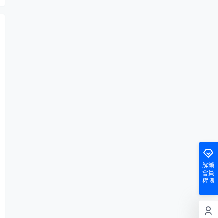
解鎖
會員
權限