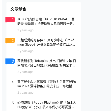
文章聚合
1
JOJO的奇妙冒險『POP UP PARADE 喬
瑟夫‧喬斯達』扭腰擺臀大肌肉展現十足騷
氣！
2 years ago
2
一起睡覺的好夥伴！ 寶可夢中心《Poké
mon Sleep》睡覺鬆軟系抱墊娃娃四款登
場
2 years ago
3
萬代新系列 Tekupiku 推出『排球少年 日
向翔陽／影山飛雄』Q版模型 好想帶他出
去玩～
2 years ago
4
寶可夢中心人氣轉蛋『游泳！？寶可夢Pu
ka Puka 漂浮轉蛋』帶皮卡丘、海地鼠去
玩水啦～
2 years ago
5
恐怖遊戲《Poppy Playtime》的『黏土人
Huggy Wuggy』駭人布偶小巧可愛登