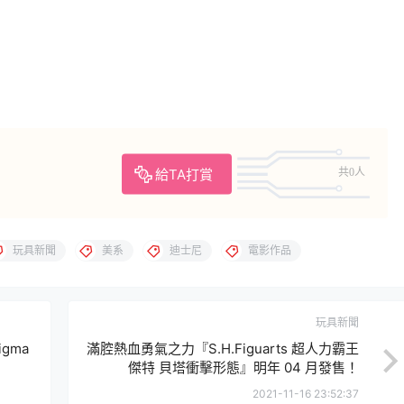
給TA打賞
共0人
玩具新聞
美系
迪士尼
電影作品
玩具新聞
igma
滿腔熱血勇氣之力『S.H.Figuarts 超人力霸王
傑特 貝塔衝擊形態』明年 04 月發售！
2021-11-16 23:52:37