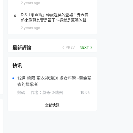
場！
2 years ago
6
DIS『蔥直笛』轉蛋超莫名登場！外表看
起來像蔥其實是笛子～這就是蔥鳴的聲音
♪
2 years ago
最新評論
PREV
NEXT
快讯
12月 魂限 聖衣神話EX 處女座瞬 -黃金聖
衣的繼承者
數碼
作者：
莫奇·D·路飛
10:04
全部快訊