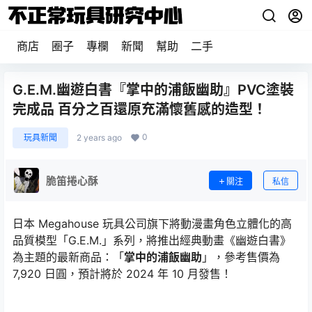
商店
圈子
專欄
新聞
幫助
二手
G.E.M.幽遊白書『掌中的浦飯幽助』PVC塗裝
完成品 百分之百還原充滿懷舊感的造型！
0
玩具新聞
2 years ago
脆笛捲心酥
關注
私信
日本 Megahouse 玩具公司旗下將動漫畫角色立體化的高
品質模型「G.E.M.」系列，將推出經典動畫《幽遊白書》
為主題的最新商品：「
掌中的浦飯幽助
」，參考售價為
7,920 日圓，預計將於 2024 年 10 月發售！