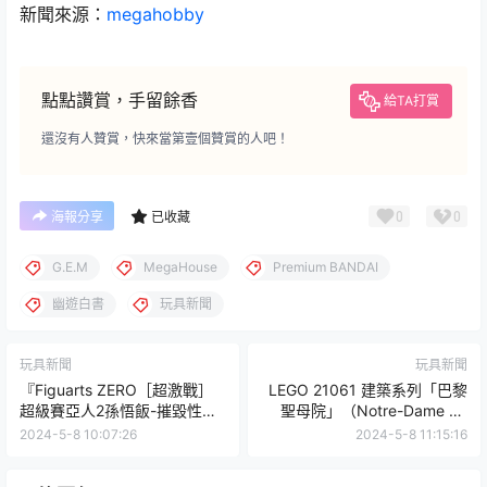
新聞來源：
megahobby
點點讚賞，手留餘香
給TA打賞
還沒有人贊賞，快來當第壹個贊賞的人吧！
0
0
海報分享
已收藏
G.E.M
MegaHouse
Premium BANDAI
幽遊白書
玩具新聞
玩具新聞
玩具新聞
『Figuarts ZERO［超激戰］
LEGO 21061 建築系列「巴黎
超級賽亞人2孫悟飯-摧毀性的
聖母院」（Notre-Dame de
真實力!!-』再現打爆小賽魯的
Paris）絕美玫瑰窗、尖肋骨拱
2024-5-8 10:07:26
2024-5-8 11:15:16
經典場面
結構再現！