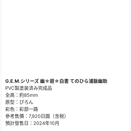
G.E.M.シリーズ 幽☆遊☆白書 てのひら浦飯幽助
PVC製塗装済み完成品
全高：約85mm
原型：ぴろん
彩色：彩部一路
參考售價：7,920日圓（含税）
預計發售日：2024年10月