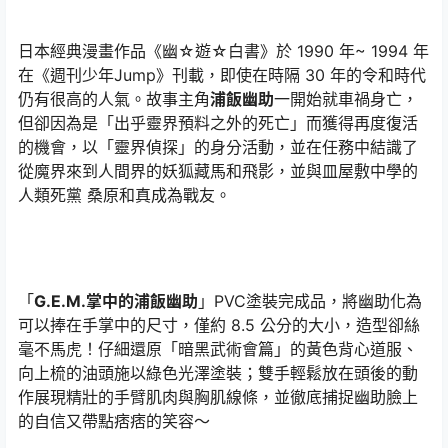
日本經典漫畫作品《幽☆遊☆白書》於 1990 年~ 1994 年
在《週刊少年Jump》刊載，即使在時隔 30 年的令和時代
仍有很高的人氣。故事主角
浦飯幽助
一開始就車禍身亡，
但卻因為是「出乎靈界預料之外的死亡」而獲得再度復活
的機會，以「靈界偵探」的身分活動，並在任務中結識了
從魔界來到人間界的妖狐藏馬和飛影，並與皿屋敷中學的
人類死黨 桑原和真成為戰友。
「
G.E.M.掌中的浦飯幽助
」PVC塗裝完成品，將幽助化為
可以捧在手掌中的尺寸，僅約 8.5 公分的大小，造型卻絲
毫不馬虎！仔細還原「暗黑武術會篇」的黃色背心道服、
向上梳的油頭施以綠色光澤塗裝；雙手輕鬆放在頭後的動
作展現精壯的手臂肌肉與胸肌線條，並徹底捕捉幽助臉上
的自信又帶點痞痞的笑容～