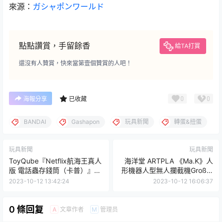
來源：
ガシャポンワールド
點點讚賞，手留餘香
給TA打賞
還沒有人贊賞，快來當第壹個贊賞的人吧！
0
0
海報分享
已收藏
BANDAI
Gashapon
玩具新聞
轉蛋&扭蛋
玩具新聞
玩具新聞
ToyQube『Netflix航海王真人
海洋堂 ARTPLA 《Ma.K》人
版 電話蟲存錢筒（卡普）』擬
形機器人型無人攔截機Großer
真還原！偷存私房錢就靠牠啦
Hund（三機套組）1/35 比例
2023-10-12 13:42:24
2023-10-12 16:06:37
組裝模型
0 條回复
文章作者
管理员
A
M