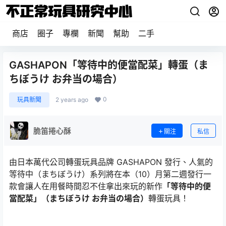
商店
圈子
專欄
新聞
幫助
二手
GASHAPON「等待中的便當配菜」轉蛋（ま
ちぼうけ お弁当の場合）
0
玩具新聞
2 years ago
脆笛捲心酥
關注
私信
由日本萬代公司轉蛋玩具品牌 GASHAPON 發行、人氣的
等待中（まちぼうけ）系列將在本（10）月第二週發行一
款會讓人在用餐時間忍不住拿出來玩的新作
「等待中的便
當配菜」（まちぼうけ お弁当の場合）
轉蛋玩具！