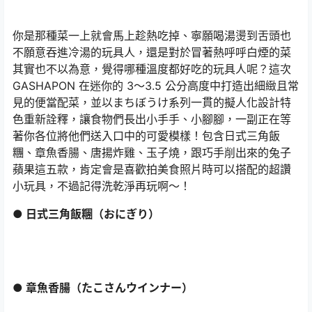
你是那種菜一上就會馬上趁熱吃掉、寧願喝湯燙到舌頭也
不願意吞進冷湯的玩具人，還是對於冒著熱呼呼白煙的菜
其實也不以為意，覺得哪種溫度都好吃的玩具人呢？這次
GASHAPON 在迷你的 3～3.5 公分高度中打造出細緻且常
見的便當配菜，並以まちぼうけ系列一貫的擬人化設計特
色重新詮釋，讓食物們長出小手手、小腳腳，一副正在等
著你各位將他們送入口中的可愛模樣！包含日式三角飯
糰、章魚香腸、唐揚炸雞、玉子燒，跟巧手削出來的兔子
蘋果這五款，肯定會是喜歡拍美食照片時可以搭配的超讚
小玩具，不過記得洗乾淨再玩啊～！
● 日式三角飯糰（おにぎり）
● 章魚香腸（たこさんウインナー）