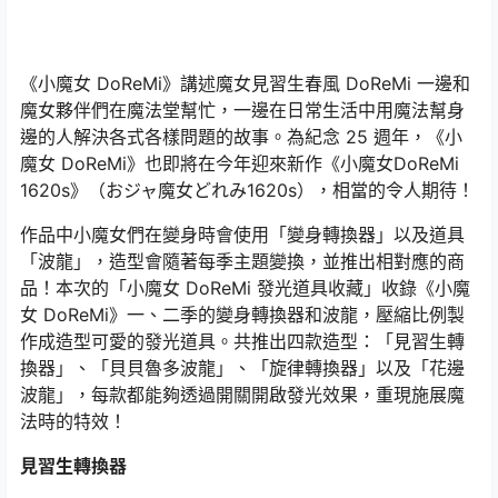
《小魔女 DoReMi》講述魔女見習生春風 DoReMi 一邊和
魔女夥伴們在魔法堂幫忙，一邊在日常生活中用魔法幫身
邊的人解決各式各樣問題的故事。為紀念 25 週年，《小
魔女 DoReMi》也即將在今年迎來新作《小魔女DoReMi
1620s》（おジャ魔女どれみ1620s），相當的令人期待！
作品中小魔女們在變身時會使用「變身轉換器」以及道具
「波龍」，造型會隨著每季主題變換，並推出相對應的商
品！本次的「小魔女 DoReMi 發光道具收藏」收錄《小魔
女 DoReMi》一、二季的變身轉換器和波龍，壓縮比例製
作成造型可愛的發光道具。共推出四款造型：「見習生轉
換器」、「貝貝魯多波龍」、「旋律轉換器」以及「花邊
波龍」，每款都能夠透過開關開啟發光效果，重現施展魔
法時的特效！
見習生轉換器