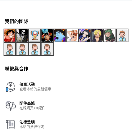
我們的團隊
聯繫與合作
優惠活動
查看本站的最新優惠
配件商城
在線購買XX配件
法律聲明
本站的法律聲明