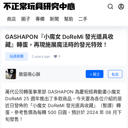
商店
圈子
專欄
新聞
幫助
二手
GASHAPON『小魔女 DoReMi 發光道具收
藏』轉蛋，再現施展魔法時的發光特效！
0
玩具新聞
2 years ago
脆笛捲心酥
關注
私信
萬代公司轉蛋事業部 GASHAPON 為慶祝經典動畫小魔女
DoReMi 25 週年推出了多款商品，今天要為各位介紹的是
近日發佈的「小魔女 DoReMi 發光道具收藏」（暫譯）轉
蛋，參考售價為每轉 500 日圓，預計於 2024 年 08 月下
旬發售！