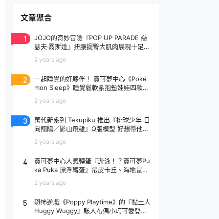
文章聚合
1
JOJO的奇妙冒險『POP UP PARADE 喬
瑟夫‧喬斯達』扭腰擺臀大肌肉展現十足騷
氣！
2 years ago
2
一起睡覺的好夥伴！ 寶可夢中心《Poké
mon Sleep》睡覺鬆軟系抱墊娃娃四款登
場
2 years ago
3
萬代新系列 Tekupiku 推出『排球少年 日
向翔陽／影山飛雄』Q版模型 好想帶他出
去玩～
2 years ago
4
寶可夢中心人氣轉蛋『游泳！？寶可夢Pu
ka Puka 漂浮轉蛋』帶皮卡丘、海地鼠去
玩水啦～
2 years ago
5
恐怖遊戲《Poppy Playtime》的『黏土人
Huggy Wuggy』駭人布偶小巧可愛登