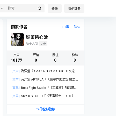
登錄
快速註冊
關於作者
關注
私信
脆笛捲心酥
新手入坑
Lv0
文章
評論
關注
粉絲
10177
0
0
0
[文章]
海洋堂『AMAZING YAMAGUCHI 喪鐘
（Deathstroke）Ver.1.5 』可動人偶，新增弒神者
[文章]
海洋堂 ARTPLA『《機甲界加里安 鐵之紋
之刃與大魄力火焰特效！
章》邪神兵』組裝模型，公司草創期的傳奇作品新
[文章]
Boss Fight Studio『《加菲貓》加菲貓
規再現！
（Garfield）』1:1 比例角色模型，從圖片就能感
[文章]
SKY X STUDIO『《宇宙騎士BLADE》
受到的龐大份量！
Tekkaman Evil』合金可動模型，戰損盔甲配件再
現與 Blade 戰鬥的場面！
Ta的全部動態