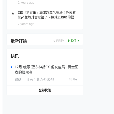
場！
2 years ago
6
DIS『蔥直笛』轉蛋超莫名登場！外表看
起來像蔥其實是笛子～這就是蔥鳴的聲音
♪
2 years ago
最新評論
PREV
NEXT
快讯
12月 魂限 聖衣神話EX 處女座瞬 -黃金聖
衣的繼承者
數碼
作者：
莫奇·D·路飛
10:04
全部快訊