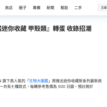
商店
圈子
專欄
新聞
幫助
二手
文章
鑑迷你收藏 甲殼類』轉蛋 收錄招潮
N 旗下高人氣的「
生物大圖鑑
」將推出迷你收藏新系列最新商
一共有七種款式，每轉參考售價為 500 日圓，預計將於