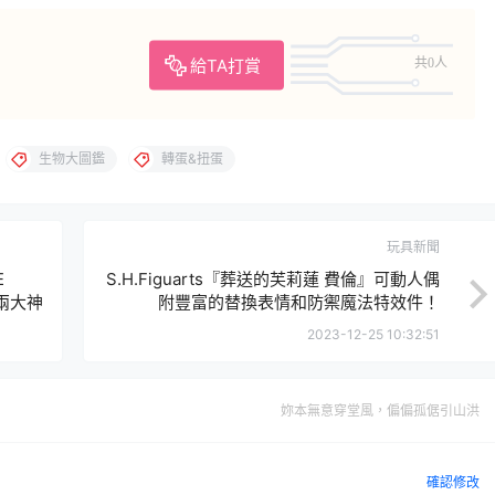
給TA打賞
共0人
生物大圖鑑
轉蛋&扭蛋
玩具新聞
E
S.H.Figuarts『葬送的芙莉蓮 費倫』可動人偶
』兩大神
附豐富的替換表情和防禦魔法特效件！
2023-12-25 10:32:51
妳本無意穿堂風，偏偏孤倨引山洪
確認修改