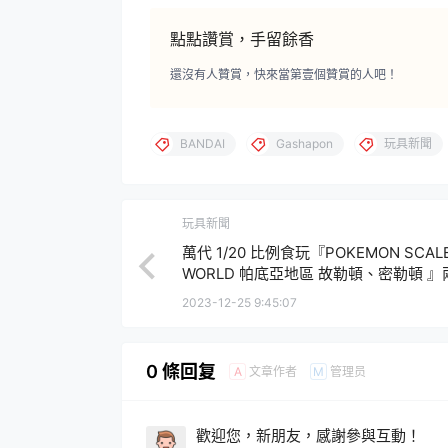
點點讚賞，手留餘香
還沒有人贊賞，快來當第壹個贊賞的人吧！
BANDAI
Gashapon
玩具新聞
玩具新聞
萬代 1/20 比例食玩『POKEMON SCAL
WORLD 帕底亞地區 故勒頓、密勒頓 
獸登場！
2023-12-25 9:45:07
0 條回复
文章作者
管理员
A
M
歡迎您，新朋友，感謝參與互動！