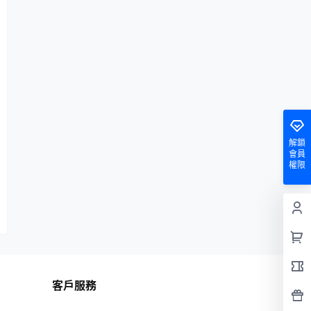
解鎖
會員
權限
客戶服務