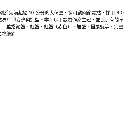
別於先前超過 10 公分的大份量、多可動關節賣點，採用 60-
在自然界中的姿態與造型。本彈以甲殼類作為主題，並設計有簡單
）
、
藍招潮蟹
、
紅蟹
、
紅蟹（赤色）
、
旭蟹
、
團扇蝦
等，完整
生物細節！