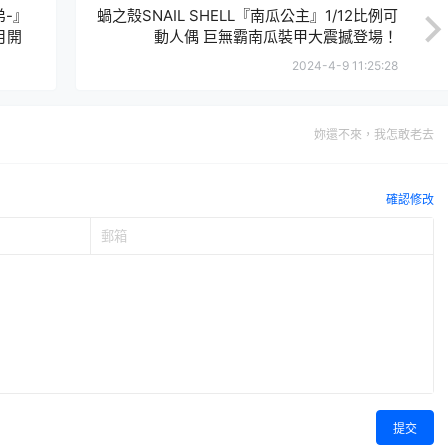
-』
蝸之殼SNAIL SHELL『南瓜公主』1/12比例可
月開
動人偶 巨無霸南瓜裝甲大震撼登場！
2024-4-9 11:25:28
妳還不來，我怎敢老去
確認修改
提交