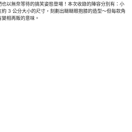
們也以無奈等待的搞笑姿態登場！本次收錄的陣容分別有：小
約 3 公分大小的尺寸，刻劃出瞇瞇眼抱膝的造型～但每款角
有變相再販的意味。