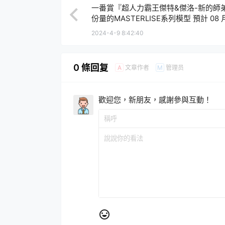
一番賞『超人力霸王傑特&傑洛-新的師弟
份量的MASTERLISE系列模型 預計 08 
抽！
2024-4-9 8:42:40
0 條回复
文章作者
管理员
A
M
歡迎您，新朋友，感謝參與互動！