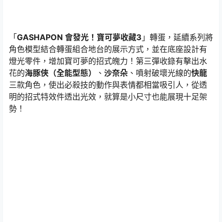
「
GASHAPON 會發光！寶可夢收藏3
」轉蛋，延續系列將
角色模型結合轉蛋組合地台的展示方式，並在底座設計有
燈光零件，增加寶可夢的招式魄力！第三彈收錄有擊出水
花的
海豚俠（全能型態）
、
沙奈朵
、噴射破壞光線的
快龍
三款角色，使出必殺技的動作與表情都相當吸引人，從透
明的招式特效件透出光效，就算是小尺寸也能展現十足架
勢！