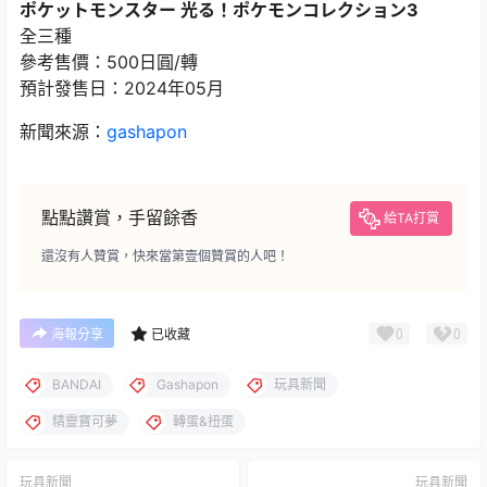
ポケットモンスター 光る！ポケモンコレクション3
全三種
參考售價：500日圓/轉
預計發售日：2024年05月
新聞來源：
gashapon
點點讚賞，手留餘香
給TA打賞
還沒有人贊賞，快來當第壹個贊賞的人吧！
0
0
海報分享
已收藏
BANDAI
Gashapon
玩具新聞
精靈寶可夢
轉蛋&扭蛋
玩具新聞
玩具新聞