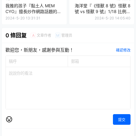
我推的孩子『黏土人 MEM
海洋堂『《怪獸 8 號》怪獸 8
CYO』擅長炒作網路話題的現
號 vs 怪獸 9 號』1/18 比例塗
役女高中生（？）登場
裝完成品，再現大怪獸交鋒的
2024-5-20 13:31:31
2024-5-20 14:05:40
魄力場面！
0 條回复
文章作者
管理员
A
M
歡迎您，新朋友，感謝參與互動！
確認修改
提交