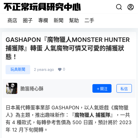
商店
圈子
專欄
新聞
幫助
二手
GASHAPON『魔物獵人MONSTER HUNTER
捕獲隊』轉蛋 人氣魔物可憐又可愛的捕獲狀
態！
0
玩具新聞
2 years ago
脆笛捲心酥
關注
私信
日本萬代轉蛋事業部 GASHAPON，以人氣遊戲《魔物獵
人》為主題，推出趣味新作：『
魔物獵人 捕獲隊
』，一共
有 4 種款式，每轉參考售價為 500 日圓，預計將於 2023
年 12 月下旬開轉。