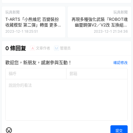
玩具新聞
玩具新聞
T-ARTS「小熊維尼 百變裝扮
再現多種強化武裝『ROBOT魂
收藏模型 第二彈」轉蛋 更多不
幽靈鋼彈V2／V2改 互換組合
同造型的維尼立體化！
包』試作品公開！
2023-12-1 18:25:51
2023-12-1 21:34:36
0 條回复
文章作者
管理员
A
M
歡迎您，新朋友，感謝參與互動！
確認修改
提交