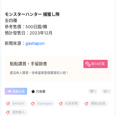
モンスターハンター 捕獲し隊
全四種
參考售價：500日圓/轉
預計發售日：2023年12月
新聞來源：
gashapon
點點讚賞，手留餘香
給TA打賞
還沒有人贊賞，快來當第壹個贊賞的人吧！
0
0
海報分享
已收藏
BANDAI
Gashapon
玩具新聞
轉蛋&扭蛋
魔物獵人