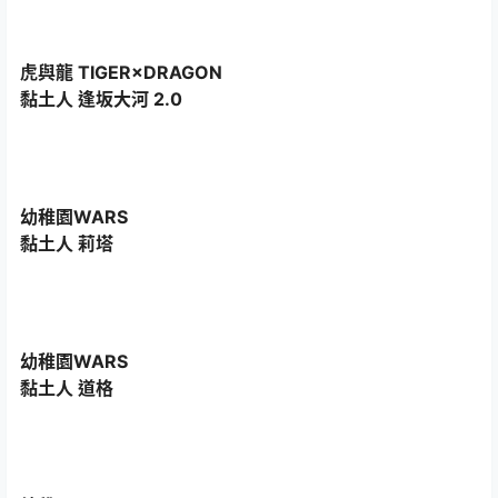
虎與龍 TIGER×DRAGON
黏土人 逢坂大河 2.0
幼稚園WARS
黏土人 莉塔
幼稚園WARS
黏土人 道格