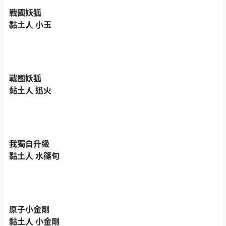
戰國妖狐
黏土人 小玉
戰國妖狐
黏土人 迅火
我獨自升級
黏土人 水篠旬
原子小金剛
黏土人 小金剛