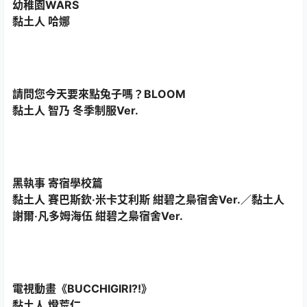
幼稚園WARS
黏土人 哈娜
請問您今天要來點兔子嗎？BLOOM
黏土人 智乃 冬季制服Ver.
黑執事 寄宿學校篇
黏土人 賽巴斯欽‧米卡艾利斯 紺碧之梟宿舍Ver.／黏土人
謝爾‧凡多姆海伍 紺碧之梟宿舍Ver.
電視動畫《BUCCHIGIRI?!》
黏土人 燈荒仁