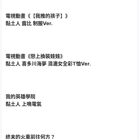
電視動畫《【我推的孩子】》
黏土人 露比 制服Ver.
電視動畫《戀上換裝娃娃》
黏土人 喜多川海夢 濕漉女全彩T恤Ver.
我的英雄學院
黏土人 上鳴電氣
終末的火車前往何方？