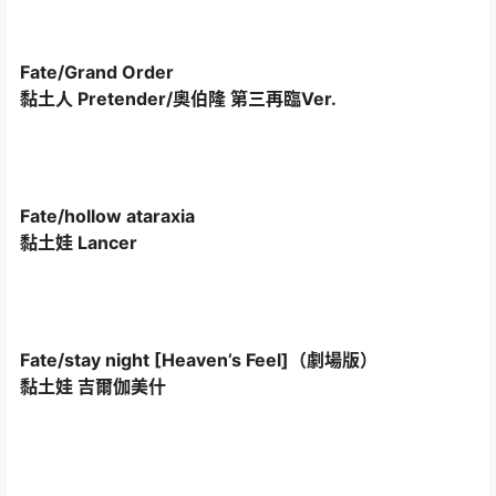
Fate/Grand Order
黏土人 Pretender/奧伯隆 第三再臨Ver.
Fate/hollow ataraxia
黏土娃 Lancer
Fate/stay night [Heaven’s Feel]（劇場版）
黏土娃 吉爾伽美什