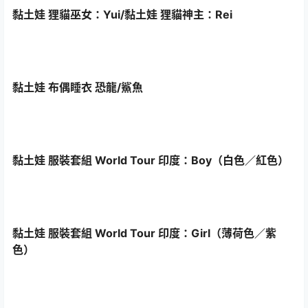
黏土娃 狸貓巫女：Yui/黏土娃 狸貓神主：Rei
黏土娃 布偶睡衣 恐龍/鯊魚
黏土娃 服裝套組 World Tour 印度：Boy（白色／紅色）
黏土娃 服裝套組 World Tour 印度：Girl（薄荷色／紫
色）