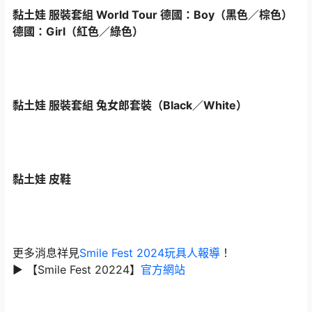
黏土娃 服裝套組 World Tour 德國：Boy（黑色／棕色）
德國：Girl（紅色／綠色）
黏土娃 服裝套組 兔女郎套裝（Black／White）
黏土娃 皮鞋
更多消息祥見
Smile Fest 2024玩具人報導
！
▶ 【Smile Fest 20224】
官方網站