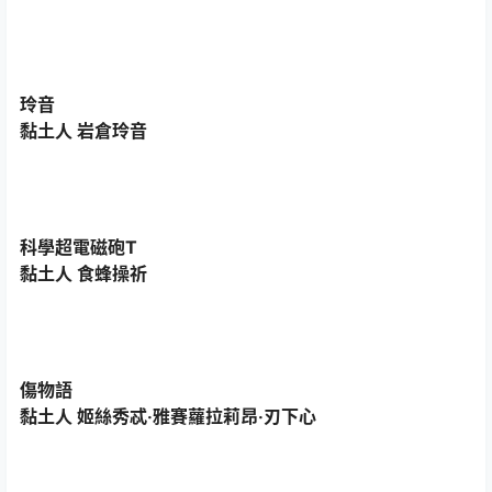
玲音
黏土人 岩倉玲音
科學超電磁砲T
黏土人 食蜂操祈
傷物語
黏土人 姬絲秀忒‧雅賽蘿拉莉昂‧刃下心