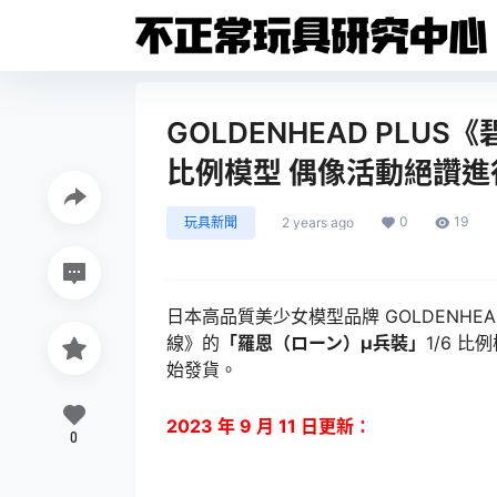
GOLDENHEAD PLU
比例模型 偶像活動絕讚
0
19
玩具新聞
2 years ago
日本高品質美少女模型品牌 GOLDENHE
線》的
「羅恩（ローン）μ兵裝」
1/6 比
始發貨。
2023 年 9 月 11 日更新：
0