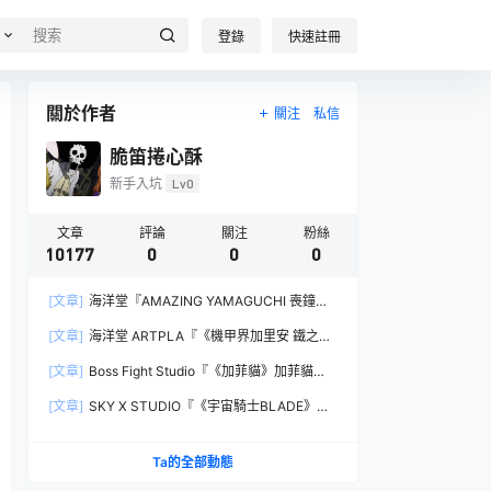
登錄
快速註冊
關於作者
關注
私信
脆笛捲心酥
新手入坑
Lv0
文章
評論
關注
粉絲
10177
0
0
0
[文章]
海洋堂『AMAZING YAMAGUCHI 喪鐘
（Deathstroke）Ver.1.5 』可動人偶，新增弒神者
[文章]
海洋堂 ARTPLA『《機甲界加里安 鐵之紋
之刃與大魄力火焰特效！
章》邪神兵』組裝模型，公司草創期的傳奇作品新
[文章]
Boss Fight Studio『《加菲貓》加菲貓
規再現！
（Garfield）』1:1 比例角色模型，從圖片就能感
[文章]
SKY X STUDIO『《宇宙騎士BLADE》
受到的龐大份量！
Tekkaman Evil』合金可動模型，戰損盔甲配件再
現與 Blade 戰鬥的場面！
Ta的全部動態