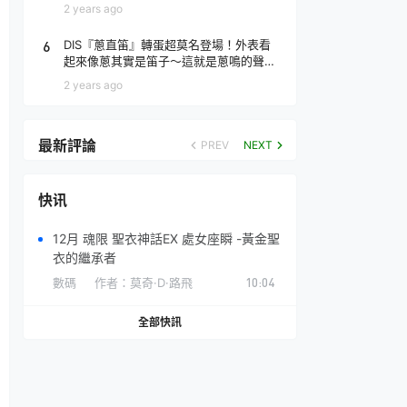
場！
2 years ago
6
DIS『蔥直笛』轉蛋超莫名登場！外表看
起來像蔥其實是笛子～這就是蔥鳴的聲音
♪
2 years ago
最新評論
PREV
NEXT
快讯
12月 魂限 聖衣神話EX 處女座瞬 -黃金聖
衣的繼承者
數碼
作者：
莫奇·D·路飛
10:04
全部快訊