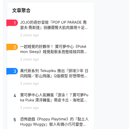
文章聚合
1
JOJO的奇妙冒險『POP UP PARADE 喬
瑟夫‧喬斯達』扭腰擺臀大肌肉展現十足騷
氣！
2 years ago
2
一起睡覺的好夥伴！ 寶可夢中心《Poké
mon Sleep》睡覺鬆軟系抱墊娃娃四款登
場
2 years ago
3
萬代新系列 Tekupiku 推出『排球少年 日
向翔陽／影山飛雄』Q版模型 好想帶他出
去玩～
2 years ago
4
寶可夢中心人氣轉蛋『游泳！？寶可夢Pu
ka Puka 漂浮轉蛋』帶皮卡丘、海地鼠去
玩水啦～
2 years ago
5
恐怖遊戲《Poppy Playtime》的『黏土人
Huggy Wuggy』駭人布偶小巧可愛登