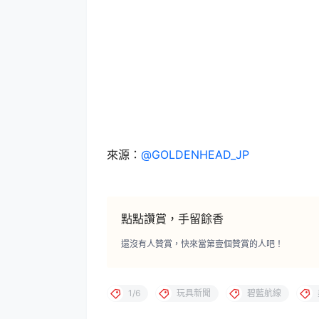
來源：
@GOLDENHEAD_JP
點點讚賞，手留餘香
還沒有人贊賞，快來當第壹個贊賞的人吧！
1/6
玩具新聞
碧藍航線