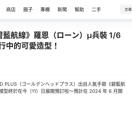
商店
圈子
專欄
新聞
幫助
二手
文章
S《碧藍航線》羅恩（ローン）μ兵裝 1/6
進行中的可愛造型！
AD PLUS（ゴールデンヘッドプラス）出自人氣手遊《碧藍航
例模型終於在今（11）日展開預訂啦～預計在 2024 年 6 月開