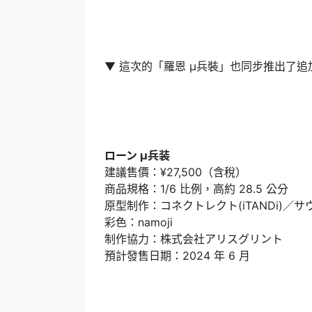
▼ 這次的「羅恩 μ兵裝」也同步推出了
ローン μ兵装
建議售價：¥27,500（含稅）
商品規格：1/6 比例，高約 28.5 公分
原型制作：コネクトレクト(iTANDi)／サ
彩色：namoji
制作協力：株式会社アリスグリント
預計發售日期：2024 年 6 月