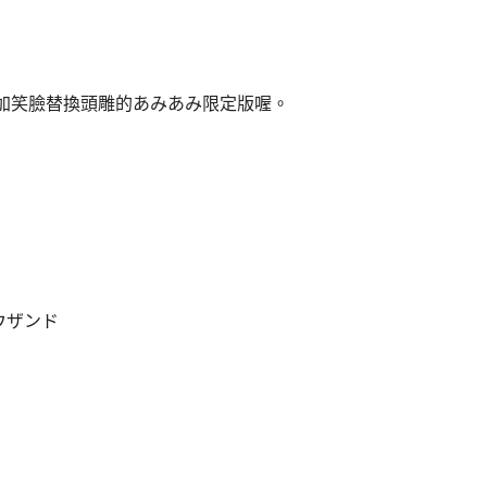
追加笑臉替換頭雕的あみあみ限定版喔。
ウザンド