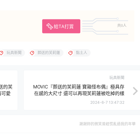
給TA打賞
共0人
玩具新聞
葬送的芙莉蓮
黏土人
玩具新聞
葬送的芙
MOVIC『葬送的芙莉蓮 寶箱怪布偶』極具存
情可愛
在感的大尺寸 還可以再現芙莉蓮被吃掉的樣
子！
2024-6-7 13:47:32
謝謝妳的微笑曾經慌亂過我的年華