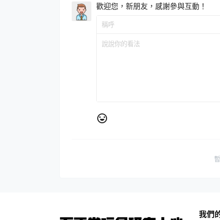
歡迎您，新朋友，感謝參與互動！
我們