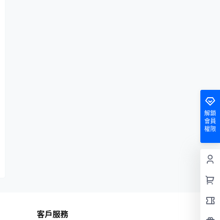
解鎖
會員
權限
客戶服務