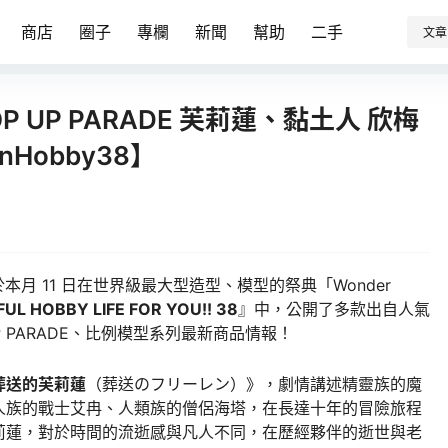
商店
圈子
專欄
新聞
幫助
二手
文章
 UP PARADE 芙莉蓮、黏土人 欣梅
Hobby38】
Y 於本月 11 日在世界級最大型造型、模型的祭典「Wonder
L HOBBY LIFE FOR YOU!! 38
』中，公開了多款出自人氣
P PARADE、比例模型系列最新商品情報！
葬送的芙莉蓮
（葬送のフリーレン）》，劇情講述精靈族的魔
人族的戰士艾冉、人類族的僧侶海塔，在長達十年的冒險旅程
莉蓮，對於時間的流逝感與凡人不同，在歷經夥伴的逝世與老