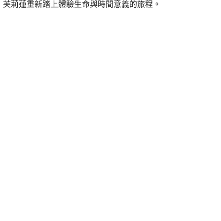
，芙莉蓮重新踏上體驗生命與時間意義的旅程。