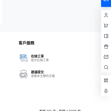
客戶服務
在線工單
提交在線工單
建議提交
查看本主題的文檔