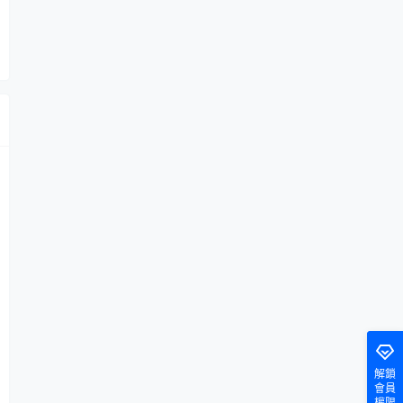
解鎖
會員
權限