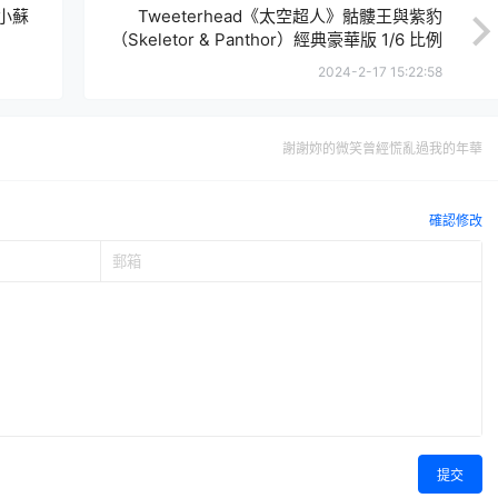
小蘇
Tweeterhead《太空超人》骷髏王與紫豹
（Skeletor & Panthor）經典豪華版 1/6 比例
全身雕像
2024-2-17 15:22:58
謝謝妳的微笑曾經慌亂過我的年華
確認修改
提交