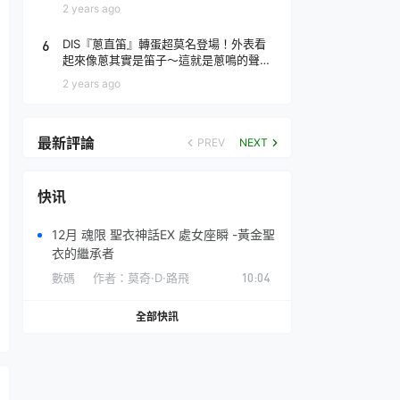
場！
2 years ago
6
DIS『蔥直笛』轉蛋超莫名登場！外表看
起來像蔥其實是笛子～這就是蔥鳴的聲音
♪
2 years ago
最新評論
PREV
NEXT
快讯
12月 魂限 聖衣神話EX 處女座瞬 -黃金聖
衣的繼承者
數碼
作者：
莫奇·D·路飛
10:04
全部快訊