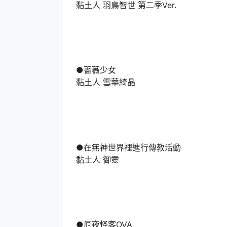
黏土人 羽鳥智世 第二季Ver.
●薔薇少女
黏土人 雪華綺晶
●在無神世界裡進行傳教活動
黏土人 御靈
●厄夜怪客OVA