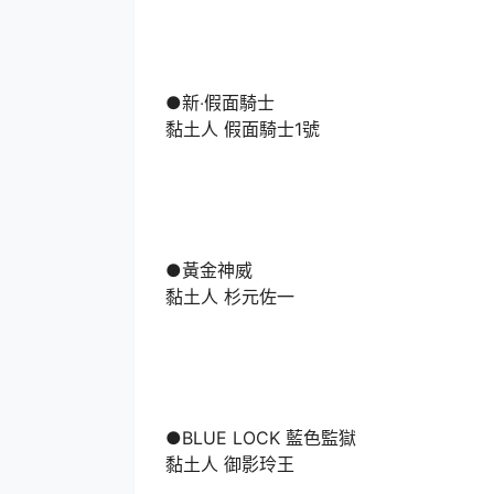
●新‧假面騎士
黏土人 假面騎士1號
●黃金神威
黏土人 杉元佐一
●BLUE LOCK 藍色監獄
黏土人 御影玲王