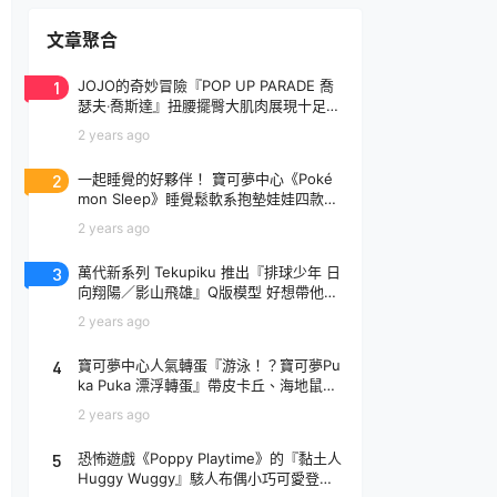
文章聚合
1
JOJO的奇妙冒險『POP UP PARADE 喬
瑟夫‧喬斯達』扭腰擺臀大肌肉展現十足騷
氣！
2 years ago
2
一起睡覺的好夥伴！ 寶可夢中心《Poké
mon Sleep》睡覺鬆軟系抱墊娃娃四款登
場
2 years ago
3
萬代新系列 Tekupiku 推出『排球少年 日
向翔陽／影山飛雄』Q版模型 好想帶他出
去玩～
2 years ago
4
寶可夢中心人氣轉蛋『游泳！？寶可夢Pu
ka Puka 漂浮轉蛋』帶皮卡丘、海地鼠去
玩水啦～
2 years ago
5
恐怖遊戲《Poppy Playtime》的『黏土人
Huggy Wuggy』駭人布偶小巧可愛登