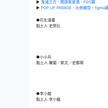
►
鬼滅之刃、間諜家家酒、FGO篇
►
POP UP PARADE、比例模型、figma
●花生漫畫
黏土人 史努比
●小小兵
黏土人 蘿蔔／凱文／史都華
●李小龍
黏土人 李小龍