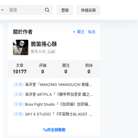
登錄
快速註冊
關於作者
關注
私信
脆笛捲心酥
新手入坑
Lv0
文章
評論
關注
粉絲
10177
0
0
0
[文章]
海洋堂『AMAZING YAMAGUCHI 喪鐘
（Deathstroke）Ver.1.5 』可動人偶，新增弒神者
[文章]
海洋堂 ARTPLA『《機甲界加里安 鐵之紋
之刃與大魄力火焰特效！
章》邪神兵』組裝模型，公司草創期的傳奇作品新
[文章]
Boss Fight Studio『《加菲貓》加菲貓
規再現！
（Garfield）』1:1 比例角色模型，從圖片就能感
[文章]
SKY X STUDIO『《宇宙騎士BLADE》
受到的龐大份量！
Tekkaman Evil』合金可動模型，戰損盔甲配件再
現與 Blade 戰鬥的場面！
Ta的全部動態