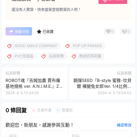
還沒有人贊賞，快來當第壹個贊賞的人吧！
0
0
海報分享
已收藏
GOOD SMILE COMPANY
POP UP PARADE
PVC完成品
玩具新聞
葬送的芙莉蓮
玩具新聞
玩具新聞
ROBOT魂『吉姆加農 賈布羅
鋼彈SEED『B-style 蜜雅･坎貝
基地規格 ver. A.N.I.M.E.』Z鋼
爾 裸腿兔女郎Ver. 1/4比例模
彈版特徵紅頭塗裝商品化！
型』完整展現腿部線條的裸腿
2024-4-5 12:34:25
2024-4-5 13:04:02
版本登場！
0 條回复
文章作者
管理员
A
M
歡迎您，新朋友，感謝參與互動！
確認修改