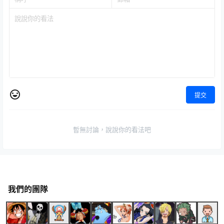
提交
暫無討論，說說你的看法吧
我們的團隊