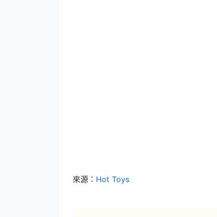
來源：
Hot Toys