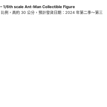
1/6th scale Ant-Man Collectible Figure
/6 比例，高約 30 公分，預計發貨日期：2024 年第二季～第三