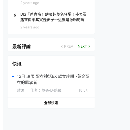
場！
2 years ago
6
DIS『蔥直笛』轉蛋超莫名登場！外表看
起來像蔥其實是笛子～這就是蔥鳴的聲音
♪
2 years ago
最新評論
PREV
NEXT
快讯
12月 魂限 聖衣神話EX 處女座瞬 -黃金聖
衣的繼承者
數碼
作者：
莫奇·D·路飛
10:04
全部快訊