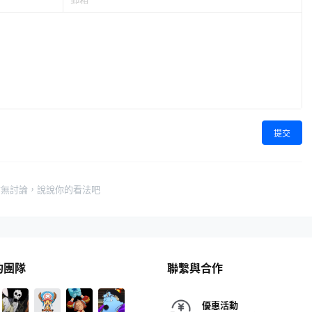
提交
暫無討論，說說你的看法吧
的團隊
聯繫與合作
優惠活動