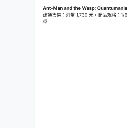
Ant-Man and the Wasp: Quantumania – 
建議售價：港幣 1,730 元，商品規格：1
季