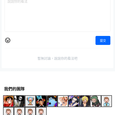
提交
暫無討論，說說你的看法吧
我們的團隊