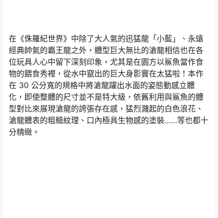
在《侏羅紀世界》中除了大人氣的迅猛龍「小藍」、永遠
經典帥氣的霸王龍之外，體型巨大無比的滄龍相信也在各
位玩具人心中留下深刻印象，尤其是在園方以鯊魚當作食
物的餵食秀裡，從水中竄出的巨大身影實在太猛啦！本作
在 30 公分寬的規格中將滄龍躍出水面的姿態動感立體
化，即使整體的尺寸並不是特大級，依舊利用與鯊魚的體
型對比來展現滄龍的誇張存在感，猛烈濺起的白色浪花、
滄龍體表的粗糙紋理、口內極具生物感的塗裝……等也都十
分精緻。