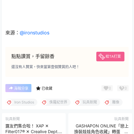
來源：
@ironstudios
點點讚賞，手留餘香
給TA打賞
還沒有人贊賞，快來當第壹個贊賞的人吧！
0
0
海報分享
已收藏
Iron Studios
侏羅紀世界
玩具新聞
雕像
玩具新聞
玩具新聞
露友們集合啦！ XAP ✕
GASHAPON ONLINE「戀上
Filter017® ✕ Crealive Dept.
換裝娃娃角色收藏」轉蛋 海