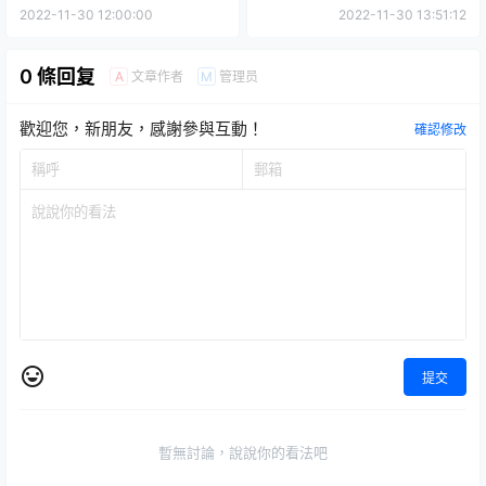
潮流設計系品牌聯名話題之作
夢的COS角色也可愛登場！
2022-11-30 12:00:00
2022-11-30 13:51:12
TTF登場！
0 條回复
文章作者
管理员
A
M
歡迎您，新朋友，感謝參與互動！
確認修改
提交
暫無討論，說說你的看法吧