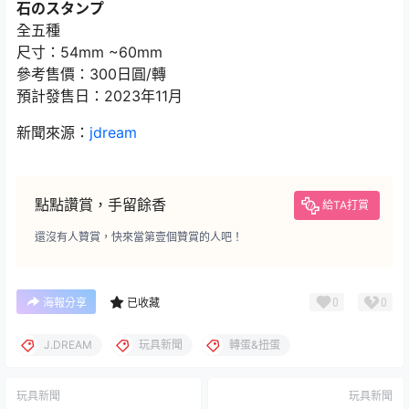
石のスタンプ
全五種
尺寸：54mm ~60mm
參考售價：300日圓/轉
預計發售日：2023年11月
新聞來源：
jdream
點點讚賞，手留餘香
給TA打賞
還沒有人贊賞，快來當第壹個贊賞的人吧！
0
0
海報分享
已收藏
J.DREAM
玩具新聞
轉蛋&扭蛋
玩具新聞
玩具新聞