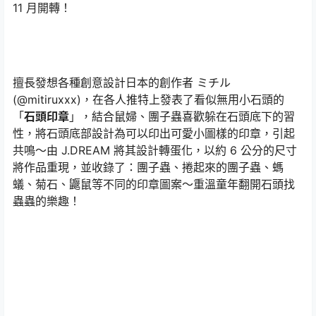
11 月開轉！
擅長發想各種創意設計日本的創作者 ミチル
(@mitiruxxx)，在各人推特上發表了看似無用小石頭的
「
石頭印章
」，結合鼠婦、團子蟲喜歡躲在石頭底下的習
性，將石頭底部設計為可以印出可愛小圖樣的印章，引起
共鳴～由 J.DREAM 將其設計轉蛋化，以約 6 公分的尺寸
將作品重現，並收錄了：團子蟲、捲起來的團子蟲、螞
蟻、菊石、鼴鼠等不同的印章圖案～重溫童年翻開石頭找
蟲蟲的樂趣！