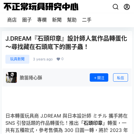
商店
圈子
專欄
新聞
幫助
二手
J.DREAM『石頭印章』設計師人氣作品轉蛋化
～尋找藏在石頭底下的團子蟲！
0
玩具新聞
3 years ago
脆笛捲心酥
關注
私信
日本轉蛋玩具商 J.DREAM 與日本設計師 ミチル 攜手將在
SNS 引發話題的作品轉蛋化！推出「
石頭印章
」轉蛋，一
共有五種款式，參考售價為 300 日圓一轉，將於 2023 年