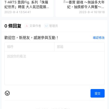
T-ARTS 靠肩Fig. 系列「侏羅
『一番賞 銀魂 ～無論多大年
紀世界」轉蛋 大人氣恐龍展現
紀，抽獎都令人興奮～』
萌萌睡姿！
LAYER SCAPE系列阿銀 12 月
2023-8-4 13:54:41
2023-8-4 16:18:18
開抽～
0 條回复
文章作者
管理员
A
M
歡迎您，新朋友，感謝參與互動！
確認修改
提交