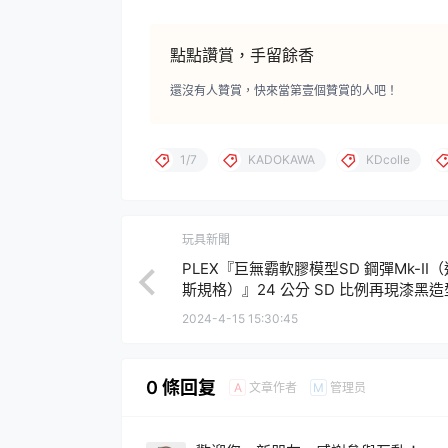
點點讚賞，手留餘香
還沒有人贊賞，快來當第壹個贊賞的人吧！
1/7
KADOKAWA
KDcolle
玩具新聞
PLEX『巨無霸軟膠模型SD 鋼彈Mk-II
斯規格）』24 公分 SD 比例再現漆黑
2024-4-15 15:30:45
0 條回复
文章作者
管理员
A
M