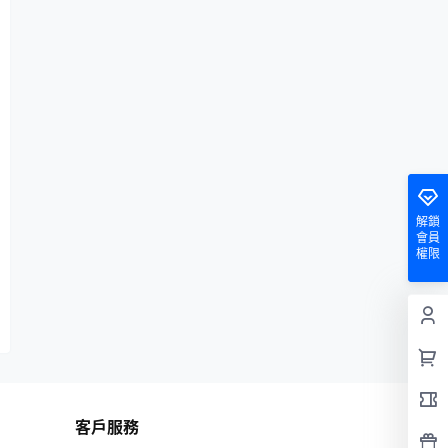
解鎖
會員
權限
客戶服務