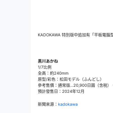
KADOKAWA 特別版中追加有「平板電腦
黒川あかね
1/7比例
全高：約240mm
原型/彩色：松田モデル（ふんどし）
參考售價：通常版…20,900日圓（含税）、
預計發售日：2024年12月
新聞來源：
kadokawa