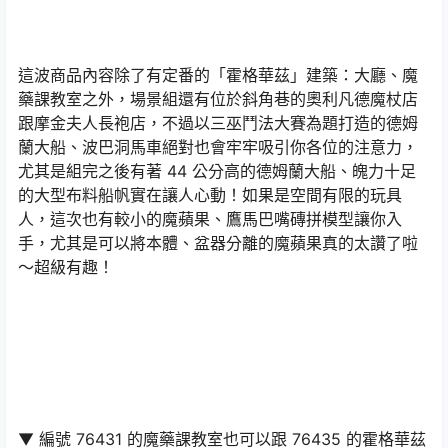
這波商品內容除了有定番的「霍格華茲」建築：大廳、魔
藥課教室之外，場景組還有位於斜角巷的奧利凡德魔杖店
跟摩金夫人長袍店，不過以三巫鬥法大賽為題打造的德姆
蘭大船、波巴洞馬車絕對也會牢牢吸引你各位的注意力，
尤其是組完之後有著 44 公分高的德姆蘭大船、魄力十足
的大型布料船帆實在讓人心動！如果是空間有限的玩具
人，這次也有較小的魔蘋果、鷹馬巴嘴磚拼模型讓你入
手，尤其是可以將本體、盆器分離的魔蘋果真的太讚了啦
～超級有趣！
▼ 編號 76431 的魔藥課教室也可以跟 76435 的霍格華茲