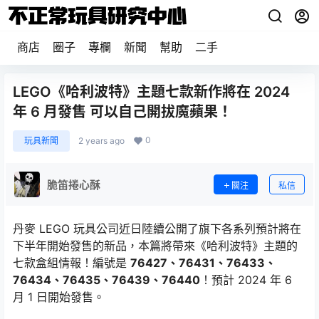
商店
圈子
專欄
新聞
幫助
二手
LEGO《哈利波特》主題七款新作將在 2024
年 6 月發售 可以自己開拔魔蘋果！
0
玩具新聞
2 years ago
脆笛捲心酥
關注
私信
丹麥 LEGO 玩具公司近日陸續公開了旗下各系列預計將在
下半年開始發售的新品，本篇將帶來《哈利波特》主題的
七款盒組情報！編號是
76427、76431、76433、
76434、76435、76439、76440
！預計 2024 年 6
月 1 日開始發售。