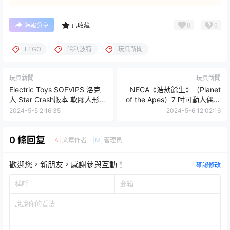
0
0
海報分享
已收藏
LEGO
哈利波特
玩具新聞
玩具新聞
玩具新聞
Electric Toys SOFVIPS 洛克
NECA《浩劫餘生》（Planet
人 Star Crash版本 軟膠人形玩
of the Apes）7 吋可動人偶，
具 土黃配色更特別
猩球影視系列始祖之作角色再
2024-5-5 2:16:35
2024-5-6 12:02:16
登場！
0 條回复
文章作者
管理员
A
M
歡迎您，新朋友，感謝參與互動！
確認修改