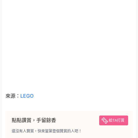
來源：
LEGO
點點讚賞，手留餘香
給TA打賞
還沒有人贊賞，快來當第壹個贊賞的人吧！