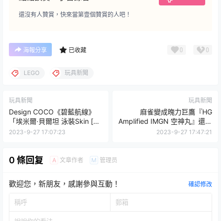
還沒有人贊賞，快來當第壹個贊賞的人吧！
0
0
海報分享
已收藏
LEGO
玩具新聞
玩具新聞
玩具新聞
Design COCO《碧藍航線》
麻雀變成魄力巨鷹『HG
「埃米爾·貝爾坦 泳裝Skin [藍
Amplified IMGN 空神丸』還能
色海岸] 」1/4 比例 PVC塗裝
與龍神丸合體為飛行形態！
2023-9-27 17:07:23
2023-9-27 17:47:21
完成品 香氣噴發的美腋！
0 條回复
文章作者
管理员
A
M
歡迎您，新朋友，感謝參與互動！
確認修改