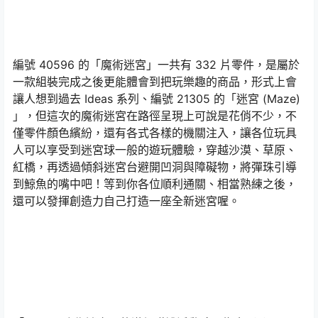
編號 40596 的「魔術迷宮」一共有 332 片零件，是屬於
一款組裝完成之後更能體會到把玩樂趣的商品，形式上會
讓人想到過去 Ideas 系列、編號 21305 的「迷宮 (Maze)
」，但這次的魔術迷宮在路徑呈現上可說是花俏不少，不
僅零件顏色繽紛，還有各式各樣的機關注入，讓各位玩具
人可以享受到迷宮球一般的遊玩體驗，穿越沙漠、草原、
紅橋，再透過傾斜迷宮台避開凹洞與障礙物，將彈珠引導
到鯨魚的嘴中吧！等到你各位順利通關、相當熟練之後，
還可以發揮創造力自己打造一座全新迷宮喔。