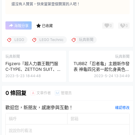
還沒有人贊賞，快來當第壹個贊賞的人吧！
0
0
海報分享
已收藏
LEGO
LEGO Technic
玩具新聞
玩具新聞
玩具新聞
Figzero『超人力霸王戰鬥服
TUBBZ「忍者龜」主題新作發
C-TYPE、ZETTON SUIT、
表 神龜四兄弟一起化身黃色小
JACK SUIT』三款新作原型首
鴨陪你泡澡！
2023-5-23 18:44:48
2023-5-24 13:34:49
度展出！
0 條回复
文章作者
管理员
A
M
歡迎您，新朋友，感謝參與互動！
確認修改