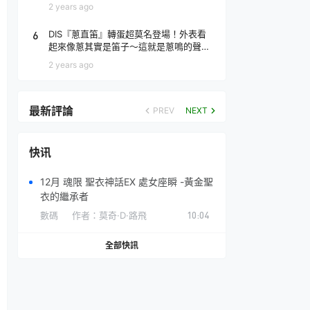
場！
2 years ago
6
DIS『蔥直笛』轉蛋超莫名登場！外表看
起來像蔥其實是笛子～這就是蔥鳴的聲音
♪
2 years ago
最新評論
PREV
NEXT
快讯
12月 魂限 聖衣神話EX 處女座瞬 -黃金聖
衣的繼承者
數碼
作者：
莫奇·D·路飛
10:04
全部快訊