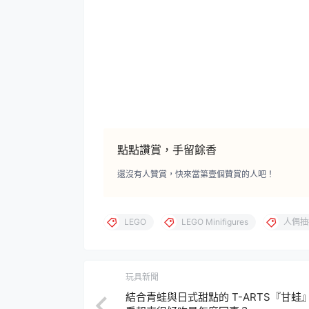
點點讚賞，手留餘香
還沒有人贊賞，快來當第壹個贊賞的人吧！
LEGO
LEGO Minifigures
人偶抽
玩具新聞
結合青蛙與日式甜點的 T-ARTS『甘蛙