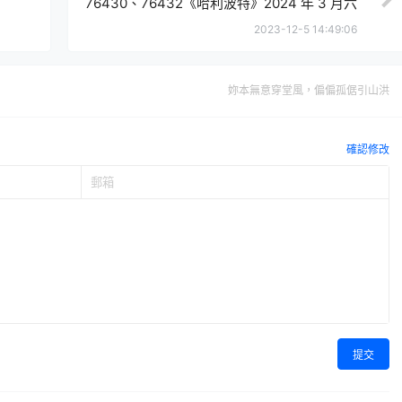
76430、76432《哈利波特》2024 年 3 月六
款新作發表！
2023-12-5 14:49:06
妳本無意穿堂風，偏偏孤倨引山洪
確認修改
提交