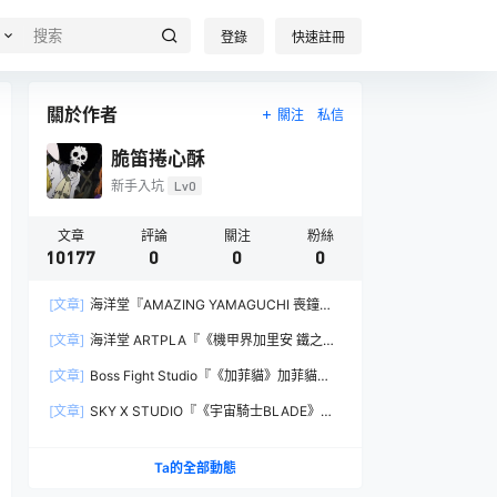
登錄
快速註冊
關於作者
關注
私信
脆笛捲心酥
新手入坑
Lv0
文章
評論
關注
粉絲
10177
0
0
0
[文章]
海洋堂『AMAZING YAMAGUCHI 喪鐘
（Deathstroke）Ver.1.5 』可動人偶，新增弒神者
[文章]
海洋堂 ARTPLA『《機甲界加里安 鐵之紋
之刃與大魄力火焰特效！
章》邪神兵』組裝模型，公司草創期的傳奇作品新
[文章]
Boss Fight Studio『《加菲貓》加菲貓
規再現！
（Garfield）』1:1 比例角色模型，從圖片就能感
[文章]
SKY X STUDIO『《宇宙騎士BLADE》
受到的龐大份量！
Tekkaman Evil』合金可動模型，戰損盔甲配件再
現與 Blade 戰鬥的場面！
Ta的全部動態