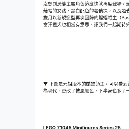
沒想到恐龍主題角色這麼快就再度登場，
菇帽的女孩、黑白配色的老偵探，以及過去在 199
歲月以新規造型再次回歸的蝙蝠領主（Basil
富汗獵犬也相當有意思，讓我們一起期待
▼ 下圖是元祖版本的蝙蝠領主，可以看
為現代、更改了披風顏色，下半身也多了
LEGO 71045 Minifigures Series 25