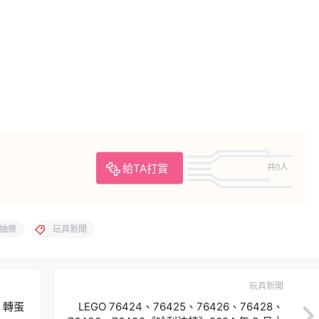
給TA打賞
共0人
抽樂
玩具新聞
玩具新聞
』轉蛋
LEGO 76424、76425、76426、76428、