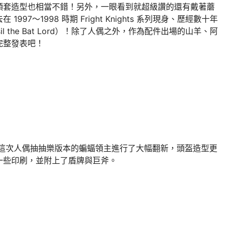
頭套造型也相當不錯！另外，一眼看到就超級讚的還有戴著蘑
7～1998 時期 Fright Knights 系列現身、歷經數十年
 the Bat Lord）！除了人偶之外，作為配件出場的山羊、阿
完整發表吧！
到這次人偶抽抽樂版本的蝙蝠領主進行了大幅翻新，頭盔造型更
一些印刷，並附上了盾牌與巨斧。