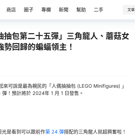
商店
圈子
專欄
新聞
幫助
二手
文章
人偶抽抽包第二十五彈」三角龍人、蘑菇女
強勢回歸的蝙蝠領主！
說是最為親民的「人偶抽抽包 (LEGO Minifigures) 」
彈！預計將於 2024年 1 月 1 日發售。
但光是看到可以跟前作
第 24 彈
搭配的三角龍人就超興奮啦！