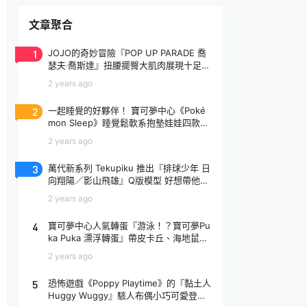
文章聚合
1
JOJO的奇妙冒險『POP UP PARADE 喬
瑟夫‧喬斯達』扭腰擺臀大肌肉展現十足騷
氣！
2 years ago
2
一起睡覺的好夥伴！ 寶可夢中心《Poké
mon Sleep》睡覺鬆軟系抱墊娃娃四款登
場
2 years ago
3
萬代新系列 Tekupiku 推出『排球少年 日
向翔陽／影山飛雄』Q版模型 好想帶他出
去玩～
2 years ago
4
寶可夢中心人氣轉蛋『游泳！？寶可夢Pu
ka Puka 漂浮轉蛋』帶皮卡丘、海地鼠去
玩水啦～
2 years ago
5
恐怖遊戲《Poppy Playtime》的『黏土人
Huggy Wuggy』駭人布偶小巧可愛登