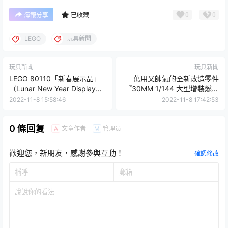
0
0
海報分享
已收藏
LEGO
玩具新聞
玩具新聞
玩具新聞
LEGO 80110「新春展示品」
萬用又帥氣的全新改造零件
（Lunar New Year Display）
『30MM 1/144 大型增裝燃料
招財進寶、花開富貴！
槽組件』即將發售 盒繪&試作
2022-11-8 15:58:46
2022-11-8 17:42:53
品圖公開！
0 條回复
文章作者
管理员
A
M
歡迎您，新朋友，感謝參與互動！
確認修改