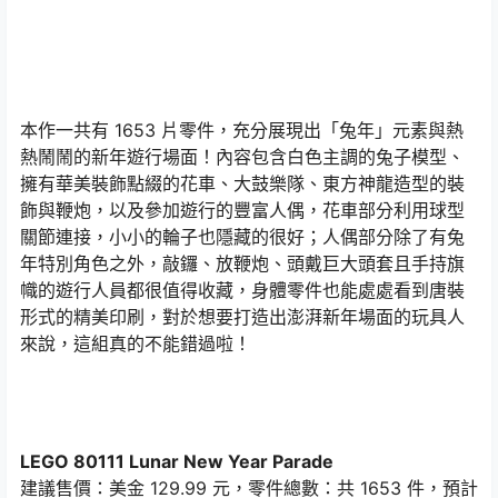
本作一共有 1653 片零件，充分展現出「兔年」元素與熱
熱鬧鬧的新年遊行場面！內容包含白色主調的兔子模型、
擁有華美裝飾點綴的花車、大鼓樂隊、東方神龍造型的裝
飾與鞭炮，以及參加遊行的豐富人偶，花車部分利用球型
關節連接，小小的輪子也隱藏的很好；人偶部分除了有兔
年特別角色之外，敲鑼、放鞭炮、頭戴巨大頭套且手持旗
幟的遊行人員都很值得收藏，身體零件也能處處看到唐裝
形式的精美印刷，對於想要打造出澎湃新年場面的玩具人
來說，這組真的不能錯過啦！
LEGO 80111 Lunar New Year Parade
建議售價：美金 129.99 元，零件總數：共 1653 件，預計