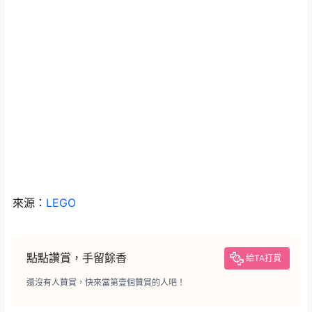
來源：
LEGO
點點讚賞，手留餘香
給TA打賞
還沒有人贊賞，快來當第壹個贊賞的人吧！