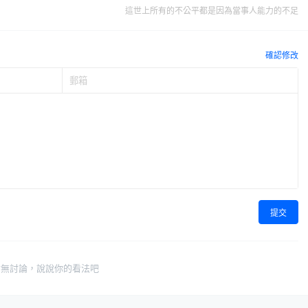
這世上所有的不公平都是因為當事人能力的不足
確認修改
提交
暫無討論，說說你的看法吧