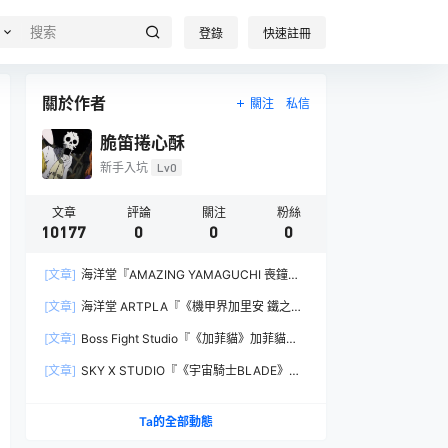
登錄
快速註冊
關於作者
關注
私信
脆笛捲心酥
新手入坑
Lv0
文章
評論
關注
粉絲
10177
0
0
0
[文章]
海洋堂『AMAZING YAMAGUCHI 喪鐘
（Deathstroke）Ver.1.5 』可動人偶，新增弒神者
[文章]
海洋堂 ARTPLA『《機甲界加里安 鐵之紋
之刃與大魄力火焰特效！
章》邪神兵』組裝模型，公司草創期的傳奇作品新
[文章]
Boss Fight Studio『《加菲貓》加菲貓
規再現！
（Garfield）』1:1 比例角色模型，從圖片就能感
[文章]
SKY X STUDIO『《宇宙騎士BLADE》
受到的龐大份量！
Tekkaman Evil』合金可動模型，戰損盔甲配件再
現與 Blade 戰鬥的場面！
Ta的全部動態