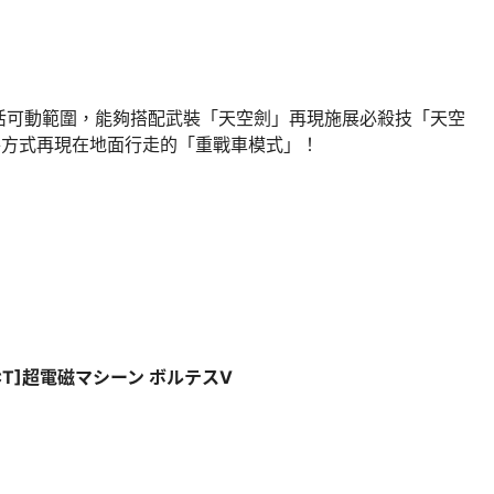
活可動範圍，能夠搭配武裝「天空劍」再現施展必殺技「天空
件方式再現在地面行走的「重戰車模式」！
OJECT]超電磁マシーン ボルテスV