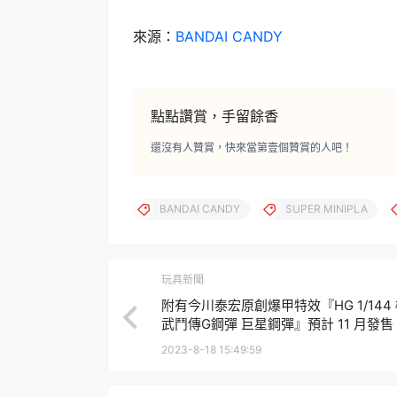
來源：
BANDAI CANDY
點點讚賞，手留餘香
還沒有人贊賞，快來當第壹個贊賞的人吧！
BANDAI CANDY
SUPER MINIPLA
玩具新聞
附有今川泰宏原創爆甲特效『HG 1/144
武鬥傳G鋼彈 巨星鋼彈』預計 11 月發售
2023-8-18 15:49:59