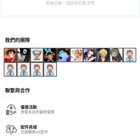
暫無討論，說說你的看法吧
我們的團隊
聯繫與合作
優惠活動
查看本站的最新優惠
配件商城
在線購買XX配件