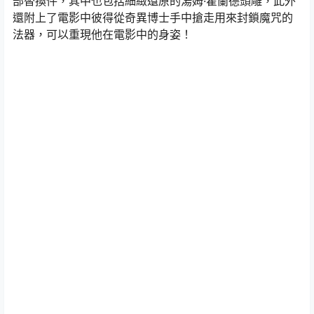
部替換件，其中也包括細緻還原的湯姆·霍蘭德頭雕，此外
還附上了電影中彼得從奇異博士手中搶走用來封鎖魔咒的
法器，可以重現他在電影中的身姿！