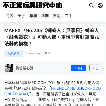
商店
圈子
專欄
新聞
幫助
二手
MAFEX『No.245《蜘蛛人：無家日》蜘蛛人
（融合戰衣）』可動人偶，重現爭奪封鎖魔咒
法器的模樣！
0
玩具新聞
2 years ago
脆笛捲心酥
關注
私信
日本玩具品牌 MEDICOM TOY 旗下熱門的 6 吋可動人偶
系列「MAFEX」繼先前的「
FRIENDLY NEIGHBORHOOD
SPIDER-MAN♫
」後，再度發表了出自《蜘蛛人：無家
日》的新商品——「蜘蛛人（融合戰衣）」可動人偶，參
考售價為 12,980 日圓，預計於 2025 年 04 月發售！