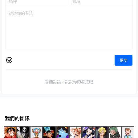
提交
暫無討論，說說你的看法吧
我們的團隊