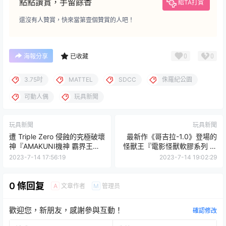
點點讚賞，手留餘香
給TA打賞
還沒有人贊賞，快來當第壹個贊賞的人吧！
0
0
海報分享
已收藏
3.75吋
MATTEL
SDCC
侏羅紀公園
可動人偶
玩具新聞
玩具新聞
玩具新聞
遭 Triple Zero 侵蝕的究極破壞
最新作《哥吉拉-1.0》登場的
神『AMAKUNI機神 霸界王始
怪獸王『電影怪獸軟膠系列 哥
源我王凱牙 可動模型』全貌公
吉拉(2023)』預計 10 月發
2023-7-14 17:56:19
2023-7-14 19:02:29
開！
售！
0 條回复
文章作者
管理员
A
M
歡迎您，新朋友，感謝參與互動！
確認修改