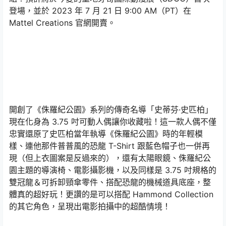
登場，並於 2023 年 7 月 21 日 9:00 AM（PT）在
Mattel Creations 官網開賣。
開創了《侏羅紀公園》系列的傳奇名導「史蒂芬·史匹柏」
現在化身為 3.75 吋可動人偶讓你收藏啦！這一款人偶不僅
忠實還原了史匹柏當年執導《侏羅紀公園》時的年輕模
樣、連他那件普普風的恐龍 T-Shirt 跟藍色帽子也一併再
現（但上衣圖案是反過來的），還有太陽眼鏡、侏羅紀公
園主題的導演椅、電影攝影機，以及同樣是 3.75 吋規格的
雙冠龍＆可拆卸頸傘零件、搭配恐龍的機械道具底座，整
體真的超好玩！更讚的是可以搭配 Hammond Collection
的其它角色，呈現出電影拍攝中的超酷情境！