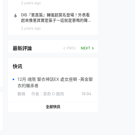
場！
2 years ago
6
DIS『蔥直笛』轉蛋超莫名登場！外表看
起來像蔥其實是笛子～這就是蔥鳴的聲音
♪
2 years ago
最新評論
PREV
NEXT
快讯
12月 魂限 聖衣神話EX 處女座瞬 -黃金聖
衣的繼承者
數碼
作者：
莫奇·D·路飛
10:04
全部快訊