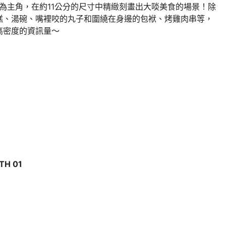
為主角，在約11公分的尺寸中精緻刻畫出大啖美食的場景！除
糕、湯碗、嘴裡咬的丸子和圍繞在身邊的包袱、烤雞肉串等，
高密度的資訊量～
H 01