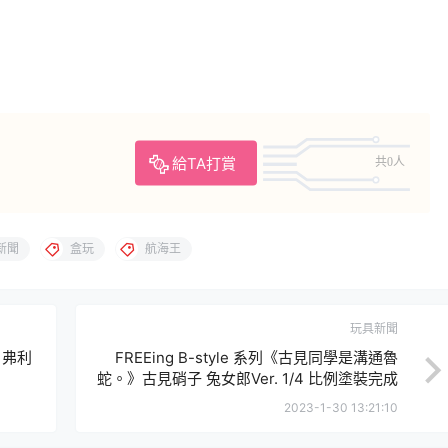
給TA打賞
共0人
新聞
盒玩
航海王
玩具新聞
》弗利
FREEing B-style 系列《古見同學是溝通魯
蛇。》古見硝子 兔女郎Ver. 1/4 比例塗裝完成
品
2023-1-30 13:21:10