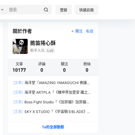
登錄
快速註冊
關於作者
關注
私信
脆笛捲心酥
新手入坑
Lv0
文章
評論
關注
粉絲
10177
0
0
0
[文章]
海洋堂『AMAZING YAMAGUCHI 喪鐘
（Deathstroke）Ver.1.5 』可動人偶，新增弒神者
[文章]
海洋堂 ARTPLA『《機甲界加里安 鐵之紋
之刃與大魄力火焰特效！
章》邪神兵』組裝模型，公司草創期的傳奇作品新
[文章]
Boss Fight Studio『《加菲貓》加菲貓
規再現！
（Garfield）』1:1 比例角色模型，從圖片就能感
[文章]
SKY X STUDIO『《宇宙騎士BLADE》
受到的龐大份量！
Tekkaman Evil』合金可動模型，戰損盔甲配件再
現與 Blade 戰鬥的場面！
Ta的全部動態