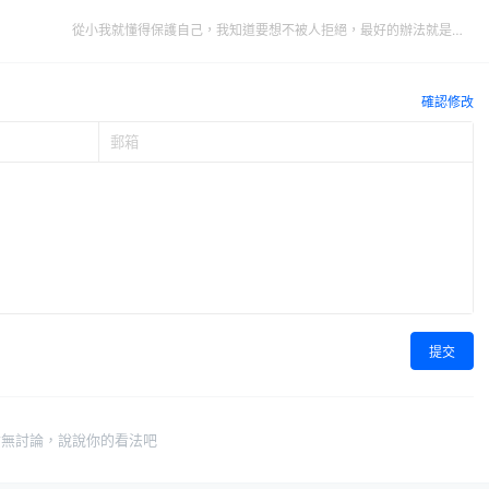
從小我就懂得保護自己，我知道要想不被人拒絕，最好的辦法就是先
拒絕別人
確認修改
提交
暫無討論，說說你的看法吧