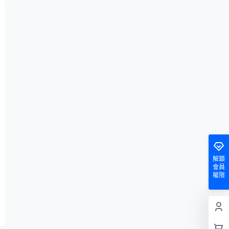
解鎖
會員
權限