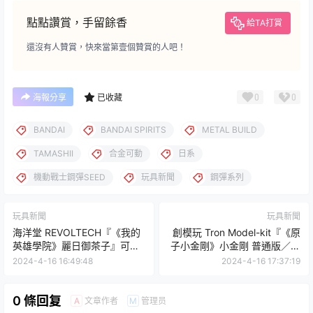
點點讚賞，手留餘香
給TA打賞
還沒有人贊賞，快來當第壹個贊賞的人吧！
0
0
海報分享
已收藏
BANDAI
BANDAI SPIRITS
METAL BUILD
TAMASHII
合金可動
日系
機動戰士鋼彈SEED
玩具新聞
鋼彈系列
玩具新聞
玩具新聞
海洋堂 REVOLTECH『《我的
創模玩 Tron Model-kit『《原
英雄學院》麗日御茶子』可動
子小金剛》小金剛 普通版／豪
人偶，再現無重麗的各種豐富
華版』無比例組裝模型
2024-4-16 16:49:48
2024-4-16 17:37:19
表情！
0 條回复
文章作者
管理员
A
M