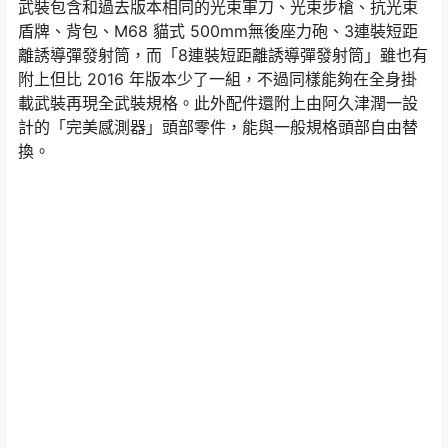
武裝包含和過去版本相同的光束軍刀、光束步槍、抗光束
盾牌、背包、M68 貓式 500mm無後座力砲、3連裝短距
離誘導彈發射筒，而「8連裝短距離誘導彈發射筒」雖也有
附上但比 2016 年版本少了一組，不過同樣能夠在全身掛
載武裝再現全武裝規格。此外配件還附上由阿久津潤一設
計的「完美感測器」頭部零件，能與一般規格頭部自由替
換。