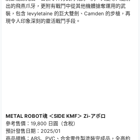
出的飛燕爪牙，更附有戰鬥中從其他機體搶奪運用的武
裝，包含 levyletaine 的巨大雙劍、Camden 的步槍，再
現令人印象深刻的靈活戰鬥手段。
METAL ROBOT魂 ＜SIDE KMF＞ Zi-アポロ
參考售價：19,800 日圓（含稅）
預計發售日期：2025/01
商品規格：ABS、PVC、合金零件製塗裝完成品，全高約