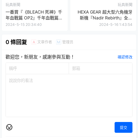
玩具新聞
玩具新聞
一番賞『《BLEACH 死神》千
HEXA GEAR 超大型六角機牙
年血戰篇 OP2』千年血戰篇的
新機『Nadir Rebirth』全長
各種帥氣造型 7 月熱血開抽！
53 公分開發中原型首度公開！
2024-5-15 20:34:40
2024-5-16 1:43:54
0 條回复
文章作者
管理员
A
M
歡迎您，新朋友，感謝參與互動！
確認修改
提交