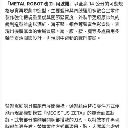
「
METAL ROBOT魂 Zi-阿波羅
」以全高 14 公分的可動規
格忠實再現劇中造型，主要軀幹與四肢運用多數合金零件
製作強化把玩重量感與關節緊實度，外裝甲更還原帥氣的
銳利造型並施以酒紅、海軍藍、銀色等豐富色彩塗裝，表
現出機體厚重的金屬質感。肩、腹、腰、腿等多處採用多
軸等靈活關節設計，再現劇中躍動的戰鬥姿態。
背部駕駛艙具備艙門展開機構，頭部藉由替換零件方式便
能再現高機動模式『MEGISTUS ZETA』的覆蓋面罩狀
態。武裝部分能夠展開腕部搭載的刀刃、以特效零件再現
腕部能源光盾、替換零件方式再現肩、胸、大腿等六處射