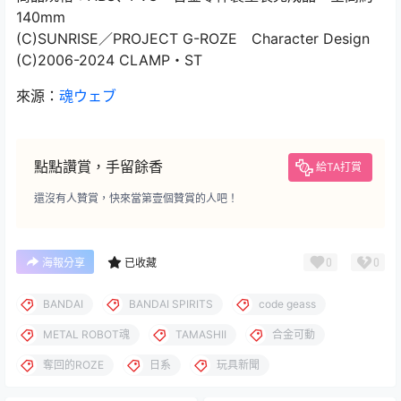
140mm
(C)SUNRISE／PROJECT G-ROZE Character Design
(C)2006-2024 CLAMP・ST
來源：
魂ウェブ
點點讚賞，手留餘香
給TA打賞
還沒有人贊賞，快來當第壹個贊賞的人吧！
0
0
海報分享
已收藏
BANDAI
BANDAI SPIRITS
code geass
METAL ROBOT魂
TAMASHII
合金可動
奪回的ROZE
日系
玩具新聞